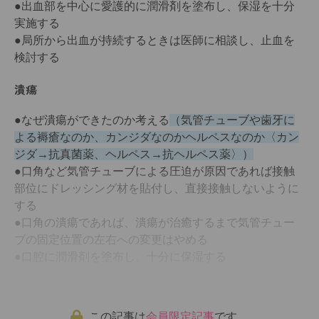
●出血部を中心に愛護的に潤滑剤を塗布し、保湿を十分
実施する
●局所から出血が持続するときは医師に相談し、止血を
検討する
潰瘍
●なぜ潰瘍ができたのか考える
（気管チューブや歯牙に
よる褥瘡なのか、カンジダなのかヘルペスなのか〈カン
ジダ→抗真菌薬、ヘルペス→抗ヘルペス薬〉）
●口角など気管チューブによる圧迫が原因であれば接触
部位にドレッシング材を貼付し、直接接触しないように
する
●口角の潰瘍であれば、潰瘍が治癒するまで気管チュー
ブの固定位置の左右への変更はやめる
●口腔に潤滑剤を塗布し、十分に保湿する
この記事は
会員限定記事
です。