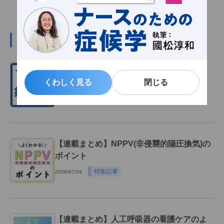
#呼吸器の関連記事
呼吸困難のアセスメント：「呼吸が変だ」
から考える病態【症候学】
くわしく見る
くわしく見る
閉じる
閉じる
雑誌連動記事
2026/07/31
【連載まとめ】NPPV(非侵襲的陽圧換気)の
ポイント
特集記事
2026/07/24
【連載まとめ】人工呼吸器の看護ケアのよ