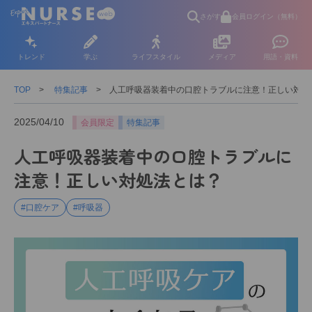
さがす
会員ログイン（無料）
トレンド
学ぶ
ライフスタイル
メディア
用語・資料
TOP
特集記事
人工呼吸器装着中の口腔トラブルに注意！正しい対処
2025/04/10
会員限定
特集記事
人工呼吸器装着中の口腔トラブルに
注意！正しい対処法とは？
#口腔ケア
#呼吸器