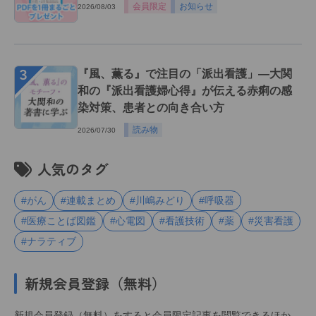
会員限定
お知らせ
2026/08/03
３
『風、薫る』で注目の「派出看護」―大関
和の『派出看護婦心得』が伝える赤痢の感
染対策、患者との向き合い方
読み物
2026/07/30
人気のタグ
#がん
#連載まとめ
#川嶋みどり
#呼吸器
#医療ことば図鑑
#心電図
#看護技術
#薬
#災害看護
#ナラティブ
新規会員登録（無料）
新規会員登録（無料）をすると会員限定記事を閲覧できるほか、