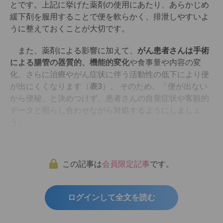
とです。上記に挙げた薬剤の使用にあたり、あらかじめ
緩下剤を服用することで便を軟らかく、排泄しやすいよ
うに整えておくことが大切です。
また、薬剤による影響に加えて、
がん患者さんは手術
による腸管の器質的、機能的変化
や食事量や内容の変
化、さらに治療やがん症状に伴う活動性の低下により便
が出にくくなります（
表3
）。 そのため、「便が出ない
から便秘」と決めつけず、患者さんの自覚症状や客観的
データと照らし合わせながら対処するようにしましょ
う。
この記事は
会員限定記事
です。
ログインして全文を読む