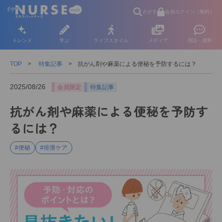
さがす
会員ログイン（無料）
トレンド
学ぶ
ライフスタイル
メディア
用語・資料
TOP
特集記事
抗がん剤や麻薬による便秘を予防するには？
2025/08/26
会員限定
特集記事
抗がん剤や麻薬による便秘を予防す
るには？
#便秘
#排泄ケア