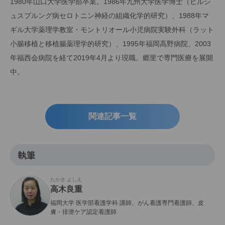
1980年山口大学医学部卒業。1986年九州大学医学博士（ヒルシ
ュスプルング病セロトニン神経の組織化学的研究）、1988年マ
ギル大学薬理学教室・モントリオール小児病院実験外科（ラット
小腸移植と移植腸薬理学的研究）、1995年福岡高野病院、2003
年福西会病院を経て2019年4月より現職。郷里で専門医療を展開
中。
関連記事一覧
執筆
たかき よしえ
高木良重
福岡大学 医学部看護学科 講師、がん看護専門看護師、皮
膚・排泄ケア認定看護師