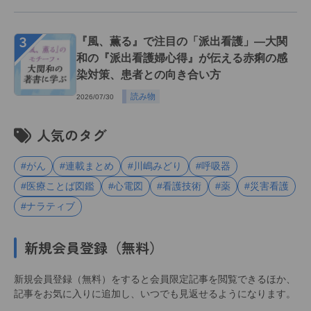
３
『風、薫る』で注目の「派出看護」―大関
和の『派出看護婦心得』が伝える赤痢の感
染対策、患者との向き合い方
読み物
2026/07/30
人気のタグ
#がん
#連載まとめ
#川嶋みどり
#呼吸器
#医療ことば図鑑
#心電図
#看護技術
#薬
#災害看護
#ナラティブ
新規会員登録（無料）
新規会員登録（無料）をすると会員限定記事を閲覧できるほか、
記事をお気に入りに追加し、いつでも見返せるようになります。