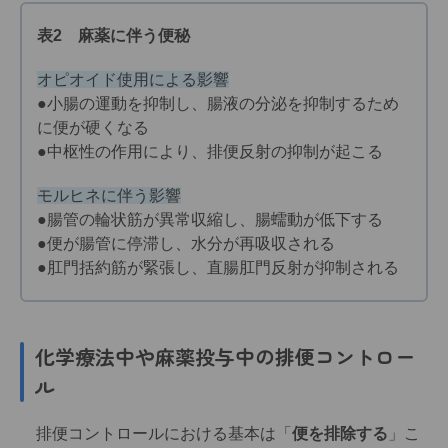
表2 麻薬に伴う便秘
オピオイド使用による影響
●小腸の運動を抑制し、腸液の分泌を抑制するため
に便が硬くなる
●中枢性の作用により、排便反射の抑制が起こる
モルヒネに伴う影響
●腸管の輪状筋が異常収縮し、腸蠕動が低下する
●便が腸管に停滞し、水分が再吸収される
●肛門括約筋が緊張し、直腸肛門反射が抑制される
化学療法中や麻薬投与中の排便コントロー
ル
排便コントロールにおける基本は「
便を排除する
」こ