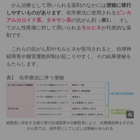
がん治療として用いられる薬剤のなかには
便秘に移行
しやすいものがあります
。化学療法に使用される
ビンカ
アルカロイド系
、
タキサン系
の抗がん剤（
表1
）、そし
てがん性疼痛に対して用いられる
モルヒネ
が代表的な薬
剤です。
これらの抗がん剤やモルヒネが投与されると、自律神
経障害や腸管運動抑制が起こりやすく、その結果便秘を
もたらします。
表1 化学療法に伴う便秘
細胞質に存在する微小管の合成阻害や分解阻害により、抗腫瘍効果を示す抗
がん剤では、副作用としてしばしば便秘がみられる