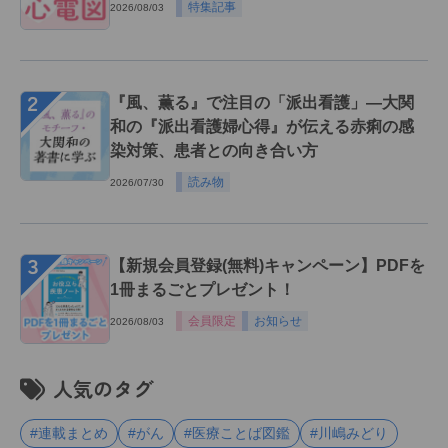
特集記事
2026/08/03
２
『風、薫る』で注目の「派出看護」―大関
和の『派出看護婦心得』が伝える赤痢の感
染対策、患者との向き合い方
読み物
2026/07/30
３
【新規会員登録(無料)キャンペーン】PDFを
1冊まるごとプレゼント！
会員限定
お知らせ
2026/08/03
人気のタグ
#連載まとめ
#がん
#医療ことば図鑑
#川嶋みどり