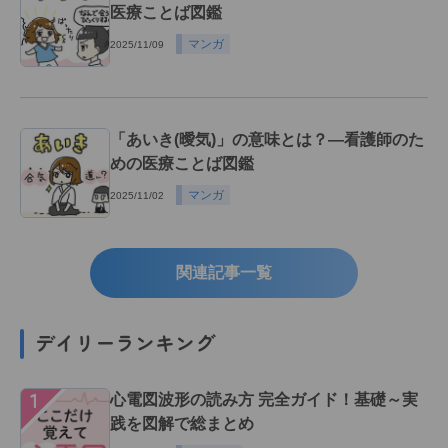
医療ことば図鑑
マンガ
2025/11/09
「あいき(曖気)」の意味とは？―看護師のた
めの医療ことば図鑑
マンガ
2025/11/02
関連記事一覧
デイリーランキング
１
心電図波形の読み方 完全ガイド！基礎～実
践を図解で総まとめ