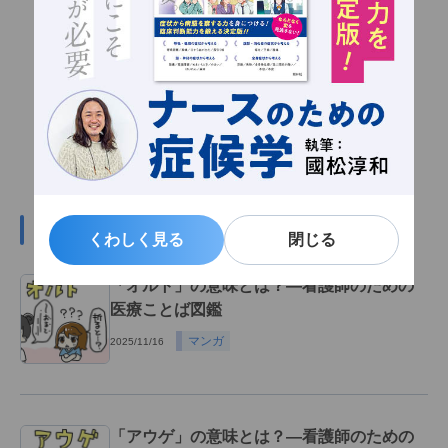
#医療ことば図鑑の関連記事
くわしく見る
くわしく見る
閉じる
閉じる
「オルト」の意味とは？―看護師のための
医療ことば図鑑
マンガ
2025/11/16
「アウゲ」の意味とは？―看護師のための