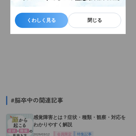
くわしく見る
くわしく見る
閉じる
閉じる
#脳卒中の関連記事
感覚障害とは？症状・種類・観察・対応を
わかりやすく解説
会員限定
特集記事
2026/03/12