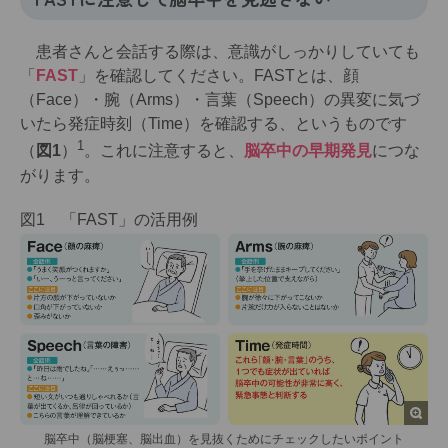
患者さんと会話する際は、意識がしっかりしていても
「
F
AST
」を確認してください。F
AST
とは、顔
（Face）・腕（Arms）・言葉（Speech）の異変に気づ
いたら発症時刻（Time）を確認する、というものです
1
（
図1
）
。これに注意すると、
脳卒中の早期発見
につな
がります。
図1 「F
AST
」の活用例
脳卒中（脳梗塞、脳出血）を見抜くためにチェックしたいポイント