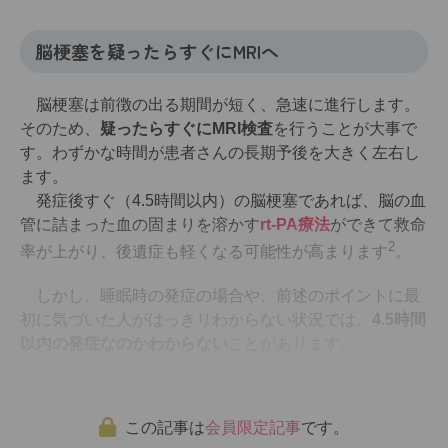
脳梗塞を疑ったらすぐにMRIへ
脳梗塞は前徴の出る期間が短く、急速に進行します。
そのため、
疑ったらすぐにMRI検査
を行うことが大事で
す。わずかな時間が患者さんの長期予後を大きく左右し
ます。
発症後すぐ（4.5時間以内）の脳梗塞であれば、脳の血
管に詰まった血の固まりを溶かす
rt-PA療法
ができて救命
2
率が上がり、後遺症も軽くなる可能性が高まります
。
しかし、睡眠時の発症の場合や、前述のポイントに最
初に気づいた人がはっきりわからない状況では、
4.5時間
以内の発症なのかわからない
ことがあります。
この記事は
会員限定記事
です。