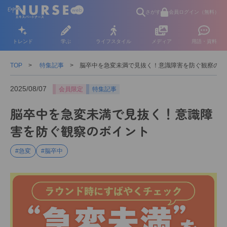
さがす
会員ログイン（無料）
トレンド
学ぶ
ライフスタイル
メディア
用語・資料
TOP
特集記事
脳卒中を急変未満で見抜く！意識障害を防ぐ観察のポ
2025/08/07
会員限定
特集記事
脳卒中を急変未満で見抜く！意識障
害を防ぐ観察のポイント
#急変
#脳卒中