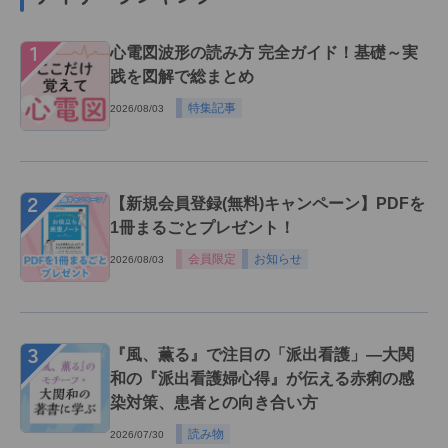
１
心電図波形の読み方 完全ガイド！基礎～実
践を図解で総まとめ
特集記事
2026/08/03
２
【新規会員登録(無料)キャンペーン】PDFを
1冊まるごとプレゼント！
会員限定
お知らせ
2026/08/03
３
『風、薫る』で注目の「派出看護」―大関
和の『派出看護婦心得』が伝える赤痢の感
染対策、患者との向き合い方
読み物
2026/07/30