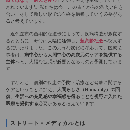
気ではなく、病人をみる
」という考えを主張していたと
されています¹。私たちは今、この古くからの教えと向き
合い、そして新しい形での医療を構築していく必要があ
ると考えています。
近代医療の画期的な進歩によって、疾病構造が激変す
るとともに、寿命は大幅に延伸し、
超高齢社会
へ突入す
るにいたりました。このような変化に呼応して、医療従
事者は、
病中心から人間中心の高次元のケアを提供する
主体
へと、大幅な拡張が必要となるものと予測していま
す。
すなわち、個別の疾患の予防・治療など健康に関する
ケアということに加え、
人間らしさ（Humanity）の回
復、生活への充足感や幸福感を得ることも視野に入れた
医療を提供する
必要があると考えています。
ストリート・メディカルとは