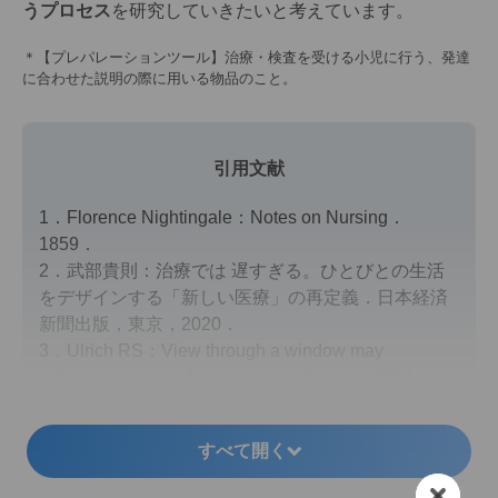
うプロセス
を研究していきたいと考えています。
＊【プレパレーションツール】治療・検査を受ける小児に行う、発達
に合わせた説明の際に用いる物品のこと。
引用文献
1．Florence Nightingale：Notes on Nursing．
1859．
2．武部貴則：治療では 遅すぎる。ひとびとの生活
をデザインする「新しい医療」の再定義．日本経済
新聞出版，東京，2020．
3．Ulrich RS：View through a window may
influence recovery from surgery．
Science
1984；
224（4647）：420-421．
4．横浜市立大学先端医科学研究センター コミュニ
すべて開く
ケーション・デザイン・センターホームページ：に
ゅういんラリー親・子・医療者の対話型入院治療プ