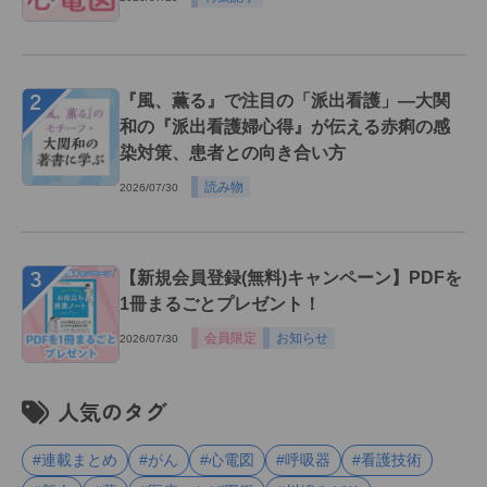
２
『風、薫る』で注目の「派出看護」―大関
和の『派出看護婦心得』が伝える赤痢の感
染対策、患者との向き合い方
読み物
2026/07/30
３
【新規会員登録(無料)キャンペーン】PDFを
1冊まるごとプレゼント！
会員限定
お知らせ
2026/07/30
人気のタグ
#連載まとめ
#がん
#心電図
#呼吸器
#看護技術