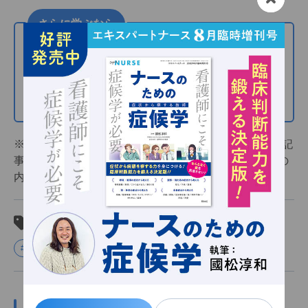
レパレーションツール．
さらに学ぶなら
https://y-cdc.org/blog/hospitalrally/
（2024.8.2
アクセス）
「医療・看護の知っておきたいトピック」の記事一
覧
そのほかの連載記事はこちら
※この記事は『エキスパートナース』2021年11月号の記
事を再構成したものです。当サイト内の文章・画像等の
内容の無断転載および複製等の行為を禁じます。
関連タグ
#コミュニケーション