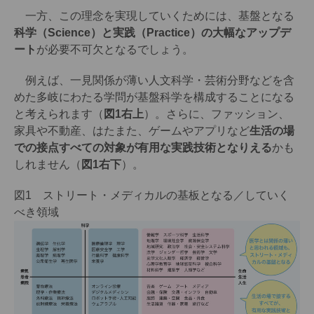
一方、この理念を実現していくためには、基盤となる
科学（Science）と実践（Practice）の大幅なアップデ
ート
が必要不可欠となるでしょう。
例えば、一見関係が薄い人文科学・芸術分野などを含
めた多岐にわたる学問が基盤科学を構成することになる
と考えられます（
図1右上
）。さらに、ファッション、
家具や不動産、はたまた、ゲームやアプリなど
生活の場
での接点すべての対象が有用な実践技術となりえる
かも
しれません（
図1右下
）。
図1 ストリート・メディカルの基板となる／していく
べき領域