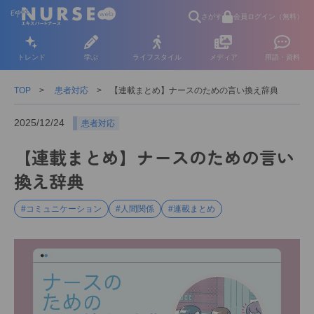
さがす
会員ログイン（無料）
トレンド
学ぶ
ライフスタイル
メディア
用語・資料
TOP
患者対応
【連載まとめ】ナースのための言い換え辞典
2025/12/24
患者対応
【連載まとめ】ナースのための言い
換え辞典
#コミュニケーション
#人間関係
#連載まとめ