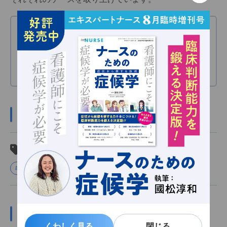
〈目次〉
●“私のせいじゃない”クレームを受ける
●クレーム対応のコツ
●時間をおいた対応が望ましい場合も
そのほかの連載はこちら
関連タグ
#コミュニケーション
#人間関係
#連載まとめ
この記事の関係者
くわしく見る
くわしく見る
閉じる
閉じる