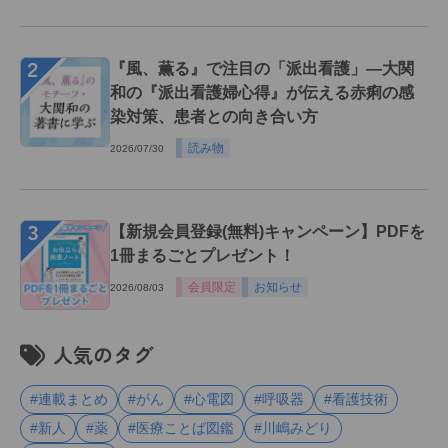
２
『風、薫る』で注目の「派出看護」―大関
和の『派出看護婦心得』が伝える赤痢の感
染対策、患者との向き合い方
読み物
2026/07/30
３
【新規会員登録(無料)キャンペーン】PDFを
1冊まるごとプレゼント！
会員限定
お知らせ
2026/08/03
人気のタグ
#連載まとめ
#がん
#心電図
#呼吸器
#看護技術
#新人
#薬
#医療ことば図鑑
#川嶋みどり