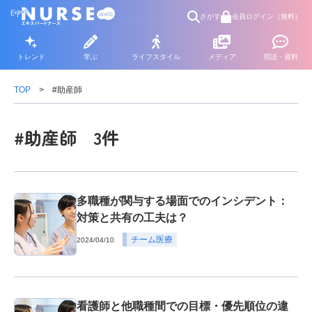
さがす
会員ログイン（無料）
トレンド
学ぶ
ライフスタイル
メディア
用語・資料
TOP
#助産師
#助産師 3件
多職種が関与する場面でのインシデント：
対策と共有の工夫は？
チーム医療
2024/04/10
看護師と他職種間での目標・優先順位の違