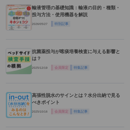
輸液管理の基礎知識：輸液の目的・種類・
投与方法・使用機器を解説
特別記事
2026/05/27
抗菌薬投与が喀痰培養検査に与える影響と
は？
会員限定
特集記事
2025/12/19
高張性脱水のサインとは？水分出納で見る
べきポイント
会員限定
特集記事
2025/10/16