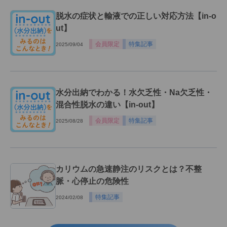
脱水の症状と輸液での正しい対応方法【in-o
ut】
会員限定
特集記事
2025/09/04
水分出納でわかる！水欠乏性・Na欠乏性・
混合性脱水の違い【in-out】
会員限定
特集記事
2025/08/28
カリウムの急速静注のリスクとは？不整
脈・心停止の危険性
特集記事
2024/02/08