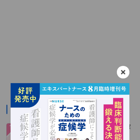
デイリーランキング
１
心電図波形の読み方 完全ガイド！基礎～実
践を図解で総まとめ