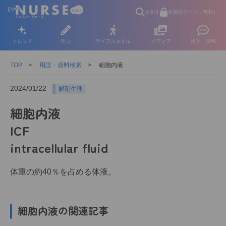
さがす
会員ログイン（無料）
トレンド
学ぶ
ライフスタイル
メディア
用語・資料
TOP
用語・資料検索
細胞内液
2024/01/22
解剖生理
細胞内液
ICF
intracellular fluid
体重の約40％を占める体液。
細胞内液の関連記事