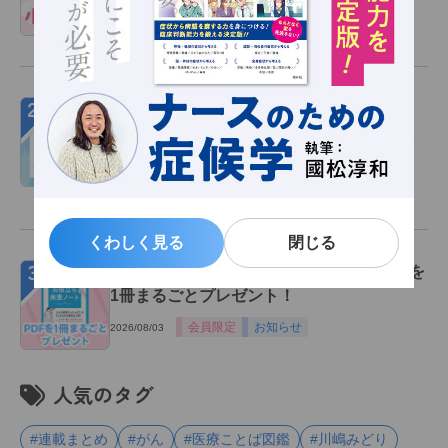
特集記事
2026/08/03
２
『風、薫る』で注目の「派出看護」―大関
和の『派出看護婦心得』が伝える赤痢の感
染対策、患者との向き合い方
読み物
2026/07/30
くわしく見る
くわしく見る
閉じる
閉じる
３
【新規会員登録(無料)キャンペーン】PDFを
1冊まるごとプレゼント！
会員限定
お知らせ
2026/08/03
人気のタグ
#連載まとめ
#がん
#医療ことば図鑑
#川嶋みどり