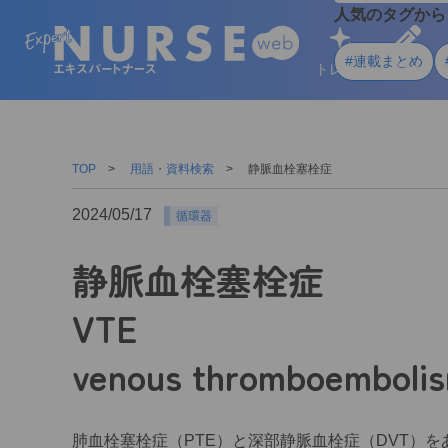
人気のタグから
#連載まとめ
トレンド
学ぶ
TOP
用語・資料検索
静脈血栓塞栓症
2024/05/17
循環器
静脈血栓塞栓症
VTE
venous thromboemboli
肺血栓塞栓症（PTE）と深部静脈血栓症（DVT）を