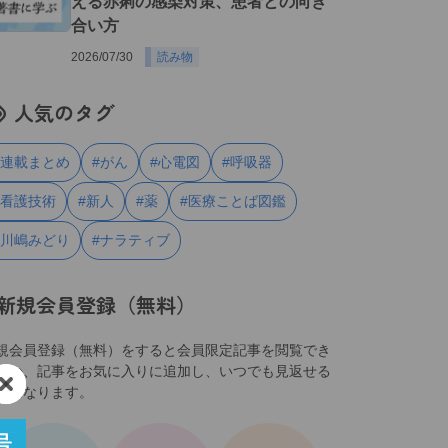
える赤痢の感染対策、患者との向き
合い方
2026/07/30
読み物
人気のタグ
#連載まとめ
#がん
#心電図
#呼吸器
#看護技術
#新人
#薬
#医療ことば図鑑
#川嶋みどり
#ナラティブ
新規会員登録（無料）
規会員登録（無料）をすると会員限定記事を閲覧でき
ほか、記事をお気に入りに追加し、いつでも見返せる
うになります。