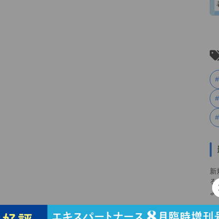
新
る
よ