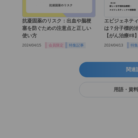
抗凝固薬のリスク：出血や脳梗
エピジェネテ
塞を防ぐための注意点と正しい
は？分子標的
使い方
【がん治療#8
2024/04/15
会員限定
特集記事
2024/04/13
特集
関連
用語・資