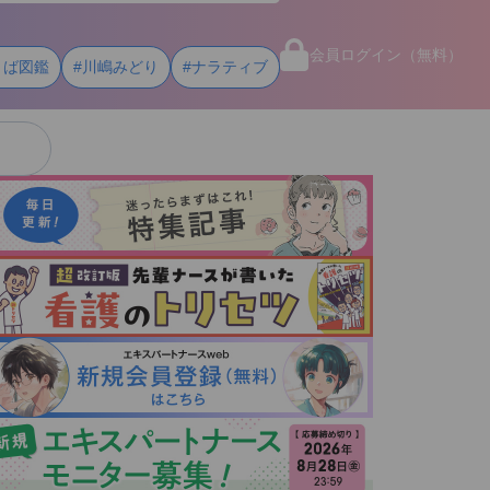
会員ログイン（無料）
とば図鑑
#川嶋みどり
#ナラティブ