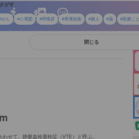
さがす
#がん
#心電図
#呼吸器
#看護技術
#新人
#薬
#医療こ
ライフスタイル
メディア
用語・資料
閉じる
sm
あわせて、静脈血栓塞栓症（VTE）と呼ぶ。