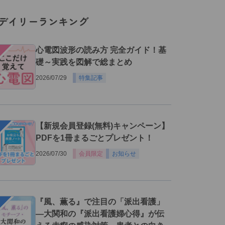
デイリーランキング
１
心電図波形の読み方 完全ガイド！基
礎～実践を図解で総まとめ
2026/07/29
特集記事
２
【新規会員登録(無料)キャンペーン】
PDFを1冊まるごとプレゼント！
2026/07/30
会員限定
お知らせ
３
『風、薫る』で注目の「派出看護」
―大関和の『派出看護婦心得』が伝