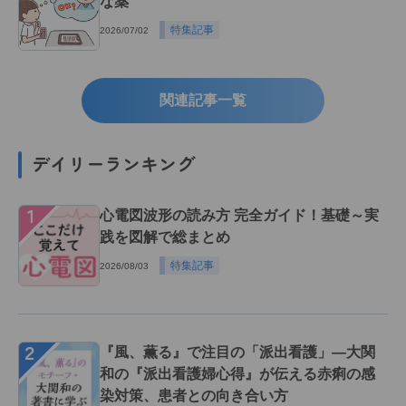
な薬
特集記事
2026/07/02
関連記事一覧
デイリーランキング
１
心電図波形の読み方 完全ガイド！基礎～実
践を図解で総まとめ
特集記事
2026/08/03
２
『風、薫る』で注目の「派出看護」―大関
和の『派出看護婦心得』が伝える赤痢の感
染対策、患者との向き合い方