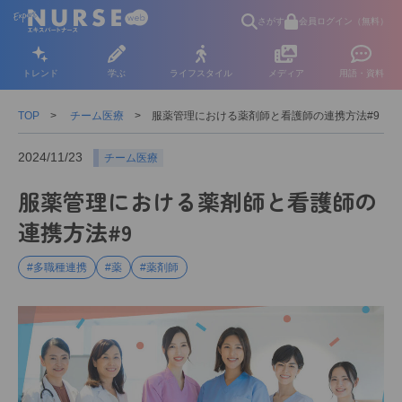
さがす
会員ログイン（無料）
トレンド
学ぶ
ライフスタイル
メディア
用語・資料
TOP
チーム医療
服薬管理における薬剤師と看護師の連携方法#9
2024/11/23
チーム医療
服薬管理における薬剤師と看護師の
連携方法#9
#多職種連携
#薬
#薬剤師