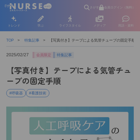
さがす
会員ログイン（無料）
トレンド
学ぶ
ライフスタイル
メディア
用語・資料
TOP
特集記事
【写真付き】テープによる気管チューブの固定手順
2025/02/27
会員限定
特集記事
【写真付き】テープによる気管チュ
ーブの固定手順
#呼吸器
#看護技術