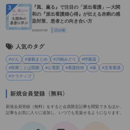
３
『風、薫る』で注目の「派出看護」―大関
和の『派出看護婦心得』が伝える赤痢の感
染対策、患者との向き合い方
読み物
2026/07/30
人気のタグ
#がん
#連載まとめ
#川嶋みどり
#呼吸器
#医療ことば図鑑
#心電図
#看護技術
#薬
#災害看護
#ナラティブ
新規会員登録（無料）
新規会員登録（無料）をすると会員限定記事を閲覧できるほか、
記事をお気に入りに追加し、いつでも見返せるようになります。