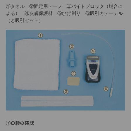
①タオル ②固定用テープ ③バイトブロック（場合に
よる） ④皮膚保護材 ⑤ひげ剃り ⑥吸引カテーテル
（と吸引セット）
③口腔の確認