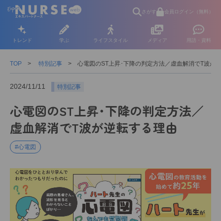
さがす
会員ログイン（無料）
トレンド
学ぶ
ライフスタイル
メディア
用語・資料
TOP
特別記事
心電図のST上昇･下降の判定方法／虚血解消でT波が
2024/11/11
特別記事
心電図のST上昇･下降の判定方法／
虚血解消でT波が逆転する理由
#心電図