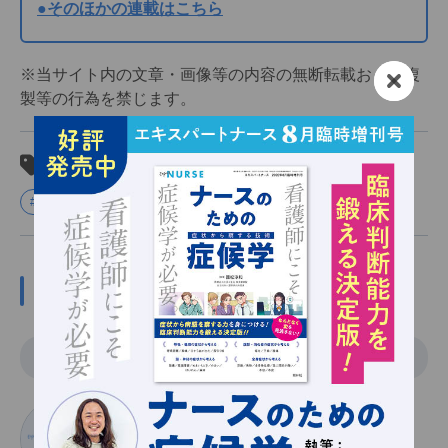
●そのほかの連載はこちら
※当サイト内の文章・画像等の内容の無断転載および複
製等の行為を禁じます。
関連タグ
#心電図
この記事の関係者
執筆
いちだ さとし
市田聡