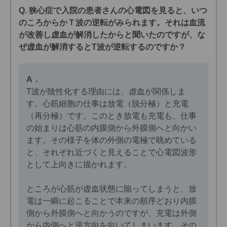
Q. 狭心症で入院の患者さんの心電図を見ると、いつ
のころからかＴ波の逆転がみられます。それは血流
が改善し虚血が解消したからと聞いたのですが、な
ぜ虚血が解消するとT波が逆転するのですか？
A．
T波が陰性化する理由には、虚血が関係しま
す。心筋細胞の仕事は放電（脱分極）と充電
（再分極）です。このとき放電も充電も、仕事
の始まりは心筋の内膜側から外膜側へと向かい
ます。その様子を体の外側の電極で眺めている
と、それぞれ近づくと見えることで心電図波形
として上向きに描かれます。
ところが心筋が虚血状態に陥ってしまうと、放
電は一瞬に起こることで本来の順序どおり内膜
側から外膜側へと向かうのですが、充電は外側
から内側へと逆方向を向いてしまいます。その