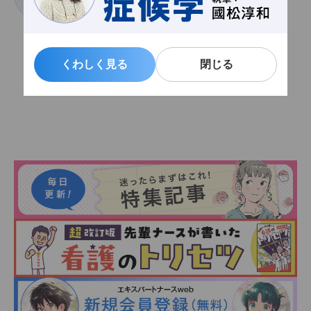
一般社団法人 心臓病検診推進センター センター長
くわしく見る
くわしく見る
閉じる
閉じる
関連記事一覧