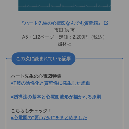
『ハート先生の心電図なんでも質問箱』
市田 聡 著
A5・112ページ、定価：2,200円（税込）
照林社
この次に読まれている記事
ハート先生の心電図特集
●T波の陰性化と貫壁性に発生した虚血
●誘導法の基本と心電図波形が描かれる原則
こちらもチェック！
●心電図の“要点だけ”をまとめました