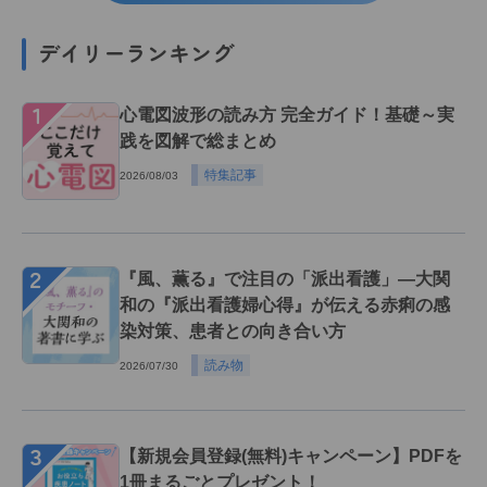
デイリーランキング
１
心電図波形の読み方 完全ガイド！基礎～実
践を図解で総まとめ
特集記事
2026/08/03
２
『風、薫る』で注目の「派出看護」―大関
和の『派出看護婦心得』が伝える赤痢の感
染対策、患者との向き合い方
読み物
2026/07/30
３
【新規会員登録(無料)キャンペーン】PDFを
1冊まるごとプレゼント！