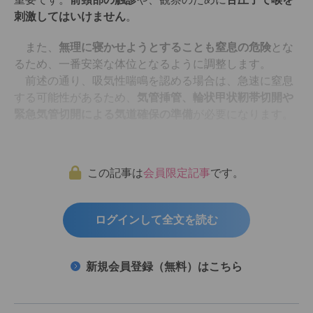
刺激してはいけません
。
また、
無理に寝かせようとすることも窒息の危険
とな
るため、一番安楽な体位となるように調整します。
前述の通り、吸気性喘鳴を認める場合は、急速に窒息
する可能性があるため、
気管挿管、輪状甲状靭帯切開や
緊急気管切開による気道確保の準備
が必要になります。
この記事は
会員限定記事
です。
ログインして全文を読む
新規会員登録（無料）はこちら