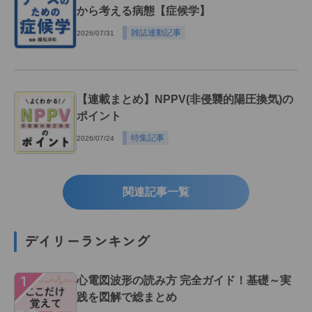
から考える病態【症候学】
雑誌連動記事
2026/07/31
【連載まとめ】NPPV(非侵襲的陽圧換気)の
ポイント
特集記事
2026/07/24
関連記事一覧
デイリーランキング
１
心電図波形の読み方 完全ガイド！基礎～実
践を図解で総まとめ