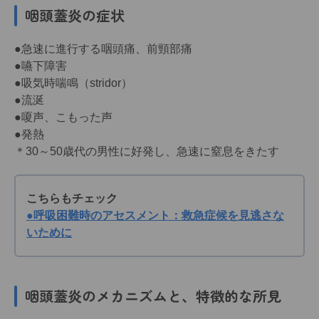
咽頭蓋炎の症状
●急速に進行する咽頭痛、前頸部痛
●嚥下障害
●吸気時喘鳴（stridor）
●流涎
●嗄声、こもった声
●発熱
＊30～50歳代の男性に好発し、急速に窒息をきたす
こちらもチェック
●呼吸困難時のアセスメント：救急症候を見逃さな
いために
咽頭蓋炎のメカニズムと、特徴的な所見