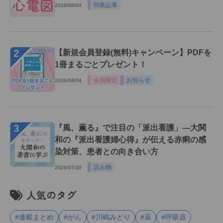
特集記事
2026/08/04
２
【新規会員登録(無料)キャンペーン】PDFを
1冊まるごとプレゼント！
会員限定
お知らせ
2026/08/04
３
『風、薫る』で注目の「派出看護」―大関
和の『派出看護婦心得』が伝える赤痢の感
染対策、患者との向き合い方
読み物
2026/07/30
人気のタグ
#連載まとめ
#がん
#川嶋みどり
#薬
#呼吸器