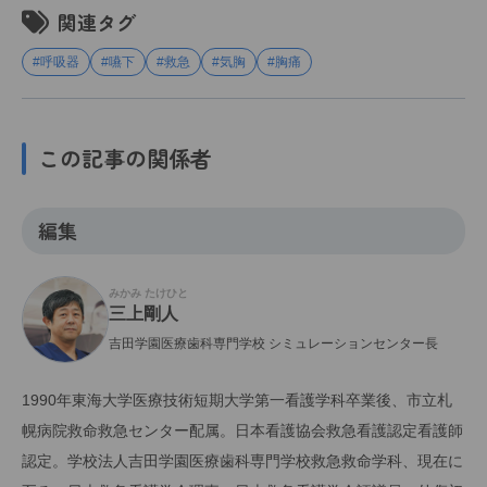
関連タグ
#呼吸器
#嚥下
#救急
#気胸
#胸痛
この記事の関係者
編集
みかみ たけひと
三上剛人
吉田学園医療歯科専門学校 シミュレーションセンター長
1990年東海大学医療技術短期大学第一看護学科卒業後、市立札
幌病院救命救急センター配属。日本看護協会救急看護認定看護師
認定。学校法人吉田学園医療歯科専門学校救急救命学科、現在に