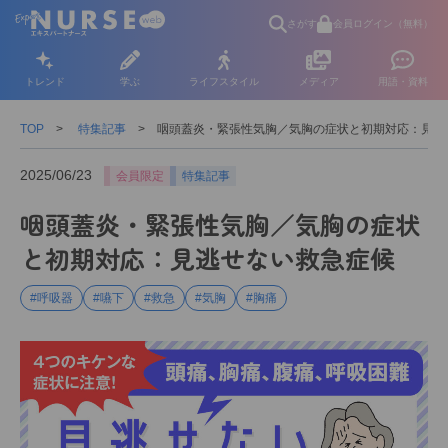
さがす
会員ログイン（無料）
トレンド
学ぶ
ライフスタイル
メディア
用語・資料
TOP
特集記事
咽頭蓋炎・緊張性気胸／気胸の症状と初期対応：見逃
2025/06/23
会員限定
特集記事
咽頭蓋炎・緊張性気胸／気胸の症状
と初期対応：見逃せない救急症候
#呼吸器
#嚥下
#救急
#気胸
#胸痛