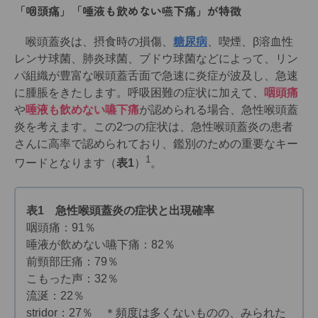
「咽頭痛」「唾液も飲めない嚥下痛」が特徴
喉頭蓋炎は、摂食時の損傷、
糖尿病
、喫煙、β溶血性
レンサ球菌、肺炎球菌、ブドウ球菌などによって、リン
パ組織が豊富な喉頭蓋舌面で急速に炎症が波及し、急速
に腫脹をきたします。呼吸困難の症状に加えて、
咽頭痛
や
唾液も飲めない嚥下痛
が認められる場合、急性喉頭蓋
炎を考えます。この2つの症状は、急性喉頭蓋炎の患者
さんに高率で認められており、鑑別のための重要なキー
1
ワードとなります（
表1
）
。
表1 急性喉頭蓋炎の症状と出現確率
咽頭痛：91％
唾液が飲めない嚥下痛：82％
前頸部圧痛：79％
こもった声：32％
流涎：22％
stridor：27％ ＊頻度は多くないものの、みられた