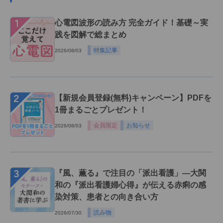
１
心電図波形の読み方 完全ガイド！基礎～実
践を図解で総まとめ
特集記事
2026/08/03
２
【新規会員登録(無料)キャンペーン】PDFを
1冊まるごとプレゼント！
会員限定
お知らせ
2026/08/03
３
『風、薫る』で注目の「派出看護」―大関
和の『派出看護婦心得』が伝える赤痢の感
染対策、患者との向き合い方
読み物
2026/07/30