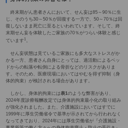
終末期がん患者さんにおいて、せん妄は85～90％に生
じ、そのうち30～50％が回復する一方で、50～70％は回
復しないまま死亡に至るといわれています。そして、終
末期せん妄を体験したご家族の70％がつらい体験と感じ
1
ています
。
せん妄状態は見ているご家族にも多大なストレスがか
かる一方、患者さん自身にとっては、過活動によるベッ
ドからの転落や転倒による骨折などのリスクがありま
す。そのため、医療現場においてはやむを得ず抑制（身
体的拘束）が検討される場合があります。
しかし、身体的拘束には
表1
のような弊害があり、
2024年度診療報酬改定では身体的拘束最小化の取り組み
が強化されました。また、介護施設においてはすでに
1999年に厚生労働省令で基準が示されてから行われなく
なってきており、2024年には厚生労働省が『介護施設・
事業所等で働く方々への身体拘束廃止・防止の手引き』