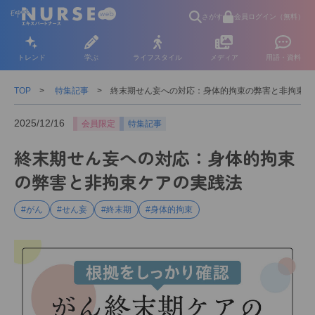
さがす
会員ログイン（無料）
トレンド
学ぶ
ライフスタイル
メディア
用語・資料
TOP
特集記事
終末期せん妄への対応：身体的拘束の弊害と非拘束ケ
2025/12/16
会員限定
特集記事
終末期せん妄への対応：身体的拘束
の弊害と非拘束ケアの実践法
#がん
#せん妄
#終末期
#身体的拘束