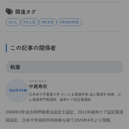
関連タグ
#がん
#せん妄
#終末期
#身体的拘束
この記事の関係者
執筆
なかお なかえ
中尾寿衣
日本赤十字看護大学 さいたま看護学部 成人看護学 助教、が
ん看護専門看護師、緩和ケア認定看護師
2008年3学会合同呼吸療法認定士認定。2011年緩和ケア認定看護
師認定。日本大学病院外科病棟を経て2025年4月より現職。