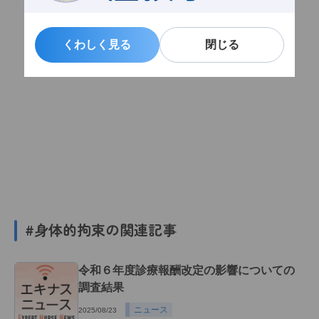
くわしく見る
くわしく見る
閉じる
閉じる
#身体的拘束の関連記事
令和６年度診療報酬改定の影響についての
調査結果
ニュース
2025/08/23