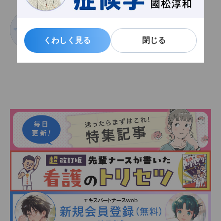
いまさきかずひろ
今﨑和広
くわしく見る
くわしく見る
閉じる
閉じる