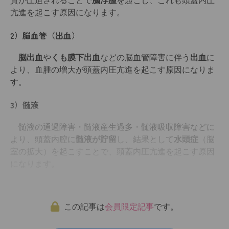
質が圧迫されることで
脳浮腫
を起こし、これも頭蓋内圧
亢進を起こす原因になります。
2）脳血管（出血）
脳出血
や
くも膜下出血
などの脳血管障害に伴う
出血
に
より、血腫の増大が頭蓋内圧亢進を起こす原因になりま
す。
3）髄液
髄液の通過障害・髄液産生過多・髄液吸収障害などに
より、頭蓋内腔に
髄液が貯留
し、結果として
水頭症
（脳
室の拡大）を起こすことで、頭蓋内圧亢進を起こす原因
になります。
この記事は
会員限定記事
です。