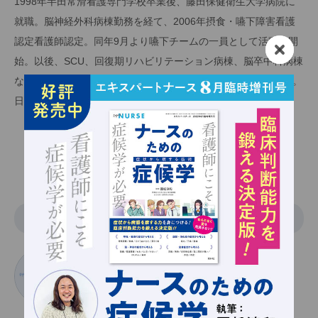
1998年半田常滑看護専門学校卒業後、藤田保健衛生大学病院に
就職。脳神経外科病棟勤務を経て、2006年摂食・嚥下障害看護
認定看護師認定。同年9月より嚥下チームの一員として活動を開
始。以後、SCU、回復期リハビリテーション病棟、脳卒中科病棟
などの勤務を経て、現在、藤田医科大学ばんたね病院にて現職。
日本摂食嚥下リハビリテーション学会認定士。
関連記事一覧
イラスト
さにーふぉるむまーと
SUNNY.FORMMART