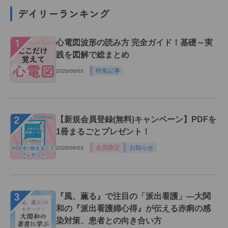
デイリーランキング
１
心電図波形の読み方 完全ガイド！基礎～実
践を図解で総まとめ
特集記事
2026/08/03
２
【新規会員登録(無料)キャンペーン】PDFを
1冊まるごとプレゼント！
会員限定
お知らせ
2026/08/03
３
『風、薫る』で注目の「派出看護」―大関
和の『派出看護婦心得』が伝える赤痢の感
染対策、患者との向き合い方