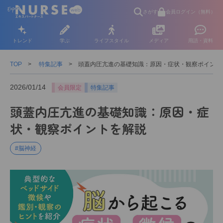
さがす
会員ログイン（無料）
トレンド
学ぶ
ライフスタイル
メディア
用語・資料
TOP
特集記事
頭蓋内圧亢進の基礎知識：原因・症状・観察ポイント
2026/01/14
会員限定
特集記事
頭蓋内圧亢進の基礎知識：原因・症
状・観察ポイントを解説
#脳神経