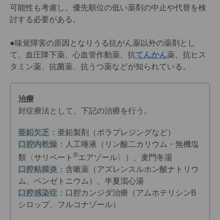
可能性も考慮し、優先順位の低い薬剤の中止や代替を検
討する必要がある。
●味覚障害の原因となりうる抗がん薬以外の薬剤とし
て、血圧降下薬、心血管作動薬、抗
てんかん
薬、抗ヒス
タミン薬、抗菌薬、抗うつ薬などが知られている。
治療
対症療法として、下記の治療を行う。
亜鉛欠乏
：亜鉛製剤（ポラプレジングなど）
口腔内乾燥
：人工唾液（リン酸二カリウム・無機塩
®
類〈サリベート
エアゾール〉）、麦門冬湯
口腔粘膜炎
：含嗽薬（アズレンスルホン酸ナトリウ
ム、ベンゼトニウム）、半夏瀉心湯
口腔感染症
：口腔カンジダ治療（アムホテリシンB
シロップ、フルコナゾール）