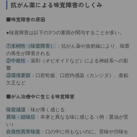
抗がん薬による味覚障害のしくみ
■味覚障害の原因
●味覚障害は以下の3つの要因が関与することが多い。
①末梢性（味蕾障害）
：抗がん薬や放射線により、味蕾
の再生が障害される
②中枢性
：薬剤（オピオイドなど）による神経系への影
響
③環境要因
：口腔乾燥、口腔内感染（カンジダ）、亜鉛
欠乏など
■がん治療中に生じる味覚障害
味覚減退
：味が薄く感じる
異味・錯味症
：本来と異なる味に感じる（例：醤油が苦
い）
自発性異常味覚
：口の中に何もないのに、苦味や渋味を