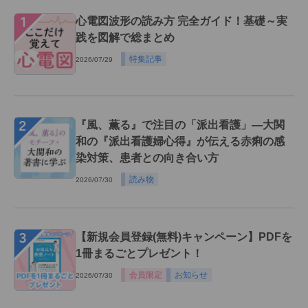
１
心電図波形の読み方 完全ガイド！基礎～実
践を図解で総まとめ
特集記事
2026/07/29
２
『風、薫る』で注目の「派出看護」―大関
和の『派出看護婦心得』が伝える赤痢の感
染対策、患者との向き合い方
読み物
2026/07/30
３
【新規会員登録(無料)キャンペーン】PDFを
1冊まるごとプレゼント！
会員限定
お知らせ
2026/07/30