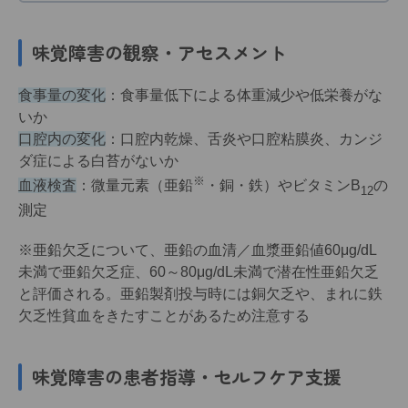
味覚障害の観察・アセスメント
食事量の変化
：食事量低下による体重減少や低栄養がな
いか
口腔内の変化
：口腔内乾燥、舌炎や口腔粘膜炎、カンジ
ダ症による白苔がないか
※
血液検査
：微量元素（亜鉛
・銅・鉄）やビタミンB
の
12
測定
※亜鉛欠乏について、亜鉛の血清／血漿亜鉛値60μg/dL
未満で亜鉛欠乏症、60～80μg/dL未満で潜在性亜鉛欠乏
と評価される。亜鉛製剤投与時には銅欠乏や、まれに鉄
欠乏性貧血をきたすことがあるため注意する
味覚障害の患者指導・セルフケア支援