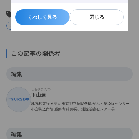
関連タグ
くわしく見る
くわしく見る
閉じる
閉じる
#がん
#副作用
#抗がん剤
#薬物療法
この記事の関係者
編集
しもやま たつ
下山達
地方独立行政法人 東京都立病院機構 がん・感染症センター
都立駒込病院 腫瘍内科 部長、通院治療センター長
編集