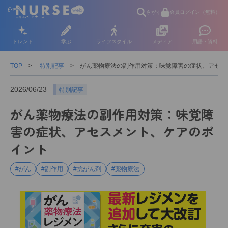
さがす
会員ログイン（無料）
トレンド
学ぶ
ライフスタイル
メディア
用語・資料
TOP
特別記事
がん薬物療法の副作用対策：味覚障害の症状、アセス
2026/06/23
特別記事
がん薬物療法の副作用対策：味覚障
害の症状、アセスメント、ケアのポ
イント
#がん
#副作用
#抗がん剤
#薬物療法