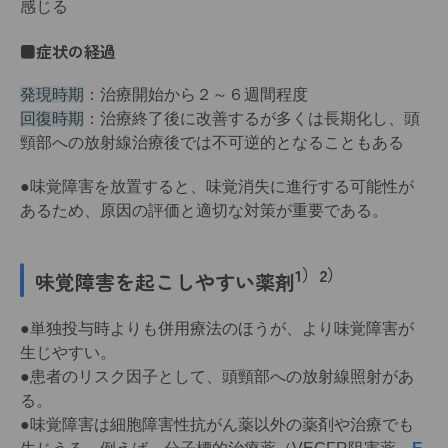
感じる
■症状の経過
発現時期
：治療開始から２～６週間程度
回復時期
：治療終了後に改善するが多くは長期化し、頭
頸部への放射線治療後では不可逆的となることもある
●味覚障害を放置すると、味覚消失に進行する可能性が
あるため、原因の評価と適切な対策が重要である。
1）2）
味覚障害を起こしやすい薬剤
●単独投与時よりも併用療法のほうが、より味覚障害が
生じやすい。
●患者のリスク因子として、頭頸部への放射線照射があ
る。
●味覚障害は細胞障害性抗がん薬以外の薬剤や治療でも