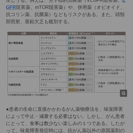
生じうる。例えば、分子標的治療薬（
VEGF
R阻害薬、
E
GFR
阻害薬、mTOR阻害薬）や、併用薬（オピオイド、
抗コリン薬、抗菌薬）などもリスクがある。また、頭頸
部照射、亜鉛欠乏も鑑別する。
●患者の生命に直接かかわるがん薬物療法を、味覚障害
によって中止・減量する必要はない。しかし、がん患者
にとって、食事は数少ない楽しみの１つである。したが
って、味覚障害発症時には、抗がん薬以外の原因薬剤の