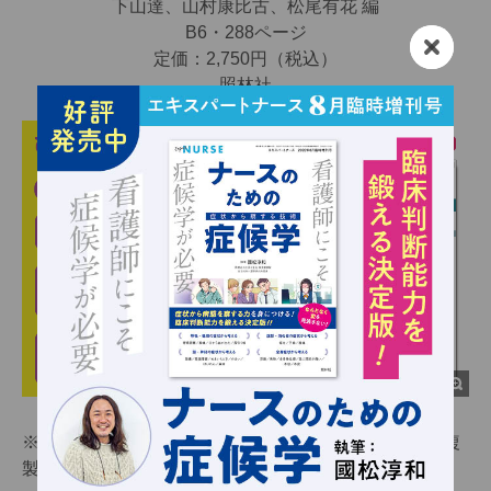
下山達、山村康比古、松尾有花 編
B6・288ページ
定価：2,750円（税込）
照林社
※当サイト内の文章・画像等の内容の無断転載および複
製等の行為を禁じます。