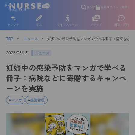
さがす
会員ログイン（無料）
トレンド
学ぶ
ライフスタイル
メディア
用語・資料
TOP
ニュース
妊娠中の感染予防をマンガで学べる冊子：病院などに
2026/06/15
ニュース
妊娠中の感染予防をマンガで学べる
冊子：病院などに寄贈するキャンペ
ーンを実施
#マンガ
#感染管理