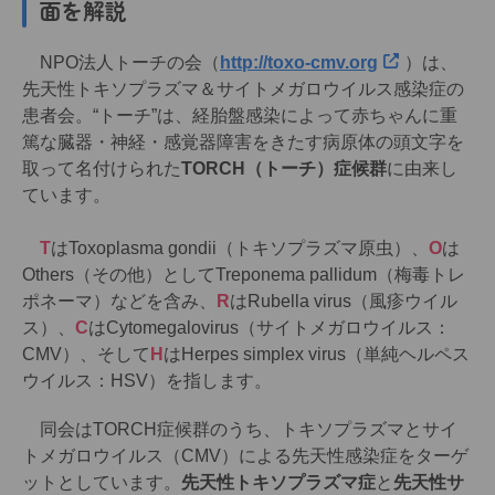
面を解説
NPO法人トーチの会（
http://toxo-cmv.org
）は、
先天性トキソプラズマ＆サイトメガロウイルス感染症の
患者会。“トーチ”は、経胎盤感染によって赤ちゃんに重
篤な臓器・神経・感覚器障害をきたす病原体の頭文字を
取って名付けられた
TORCH（トーチ）症候群
に由来し
ています。
T
はToxoplasma gondii（トキソプラズマ原虫）、
O
は
Others（その他）としてTreponema pallidum（梅毒トレ
ポネーマ）などを含み、
R
はRubella virus（風疹ウイル
ス）、
C
はCytomegalovirus（サイトメガロウイルス：
CMV）、そして
H
はHerpes simplex virus（単純ヘルペス
ウイルス：HSV）を指します。
同会はTORCH症候群のうち、トキソプラズマとサイ
トメガロウイルス（CMV）による先天性感染症をターゲ
ットとしています。
先天性トキソプラズマ症
と
先天性サ