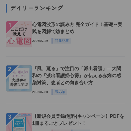
デイリーランキング
１
心電図波形の読み方 完全ガイド！基礎～実
践を図解で総まとめ
特集記事
2026/07/29
２
『風、薫る』で注目の「派出看護」―大関
和の『派出看護婦心得』が伝える赤痢の感
染対策、患者との向き合い方
読み物
2026/07/30
３
【新規会員登録(無料)キャンペーン】PDFを
1冊まるごとプレゼント！