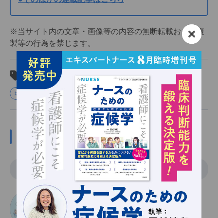
※当サイト内の文章・画像等の内容の無断転載および複
製等の行為を禁じます。
関連タグ
#マンガ
#感染管理
この記事の関係者
執筆
えきすぱーとなーすへんしゅうしつ
エキスパートナース編集室