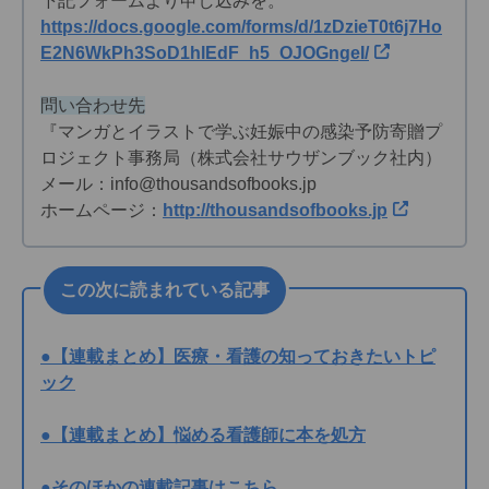
下記フォームより申し込みを。
https://docs.google.com/forms/d/1zDzieT0t6j7Ho
E2N6WkPh3SoD1hlEdF_h5_OJOGngeI/
問い合わせ先
『マンガとイラストで学ぶ妊娠中の感染予防寄贈プ
ロジェクト事務局（株式会社サウザンブック社内）
メール：info@thousandsofbooks.jp
ホームページ：
http://thousandsofbooks.jp
この次に読まれている記事
●【連載まとめ】医療・看護の知っておきたいトピ
ック
●【連載まとめ】悩める看護師に本を処方
●そのほかの連載記事はこちら