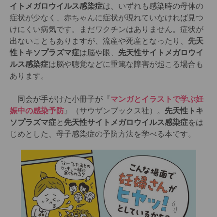
イトメガロウイルス感染症
は、いずれも感染時の母体の
症状が少なく、赤ちゃんに症状が現れていなければ見つ
けにくい病気です。まだワクチンはありません。症状が
出ないこともありますが、流産や死産となったり、
先天
性トキソプラズマ症
は脳や眼、
先天性サイトメガロウイ
ルス感染症
は脳や聴覚などに重篤な障害が起こる場合も
あります。
同会が手がけた小冊子が『
マンガとイラストで学ぶ妊
娠中の感染予防
』（サウザンブックス社）。
先天性トキ
ソプラズマ症
と
先天性サイトメガロウイルス感染症
をは
じめとした、母子感染症の予防方法を学べる本です。