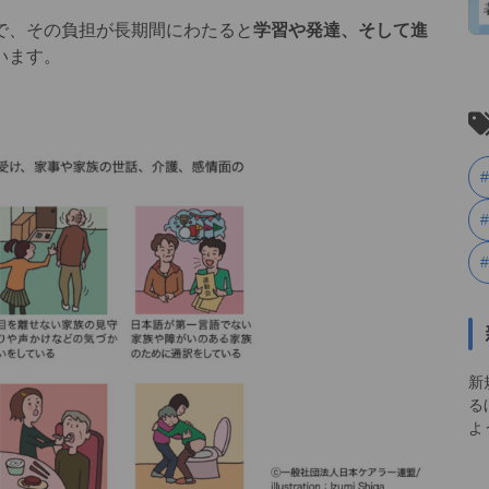
で、その負担が長期間にわたると
学習や発達、そして進
います。
新
る
よ