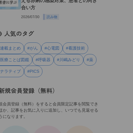
える赤痢の感染対策、患者との向き
合い方
2026/07/30
読み物
人気のタグ
#連載まとめ
#がん
#心電図
#看護技術
#医療ことば図鑑
#呼吸器
#川嶋みどり
#薬
#ナラティブ
#PICS
新規会員登録（無料）
規会員登録（無料）をすると会員限定記事を閲覧でき
ほか、記事をお気に入りに追加し、いつでも見返せる
うになります。