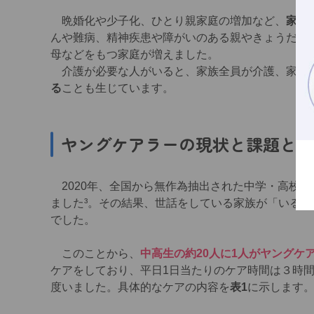
晩婚化や少子化、ひとり親家庭の増加など、
家族
んや難病、精神疾患や障がいのある親やきょうだい
母などをもつ家庭が増えました。
介護が必要な人がいると、家族全員が介護、家事
る
ことも生じています。
ヤングケアラーの現状と課題とは
2020年、全国から無作為抽出された中学・高校
ました³。その結果、世話をしている家族が「いる」割
でした。
このことから、
中高生の約20人に1人がヤングケ
ケアをしており、平日1日当たりのケア時間は３時間
度いました。具体的なケアの内容を
表1
に示します