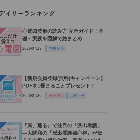
デイリーランキング
１
心電図波形の読み方 完全ガイド！基
礎～実践を図解で総まとめ
2026/07/29
特集記事
２
【新規会員登録(無料)キャンペーン】
PDFを1冊まるごとプレゼント！
2026/07/30
会員限定
お知らせ
３
『風、薫る』で注目の「派出看護」
―大関和の『派出看護婦心得』が伝