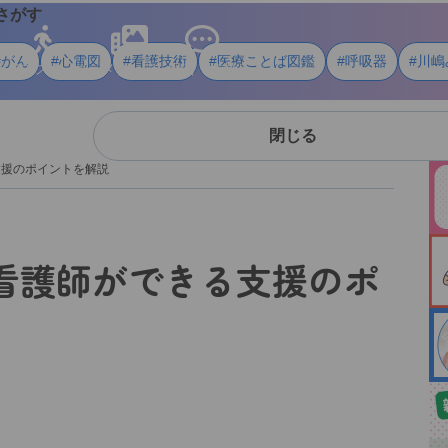
さがす
#がん
#心電図
#看護技術
#医療ことば図鑑
#呼吸器
#川嶋
ライフスタイル
メディア
用語・資料
閉じる
支援のポイントを解説
看護師ができる支援のポ