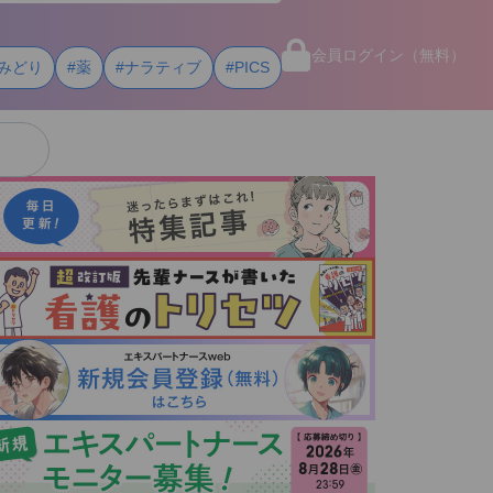
会員ログイン（無料）
みどり
#薬
#ナラティブ
#PICS