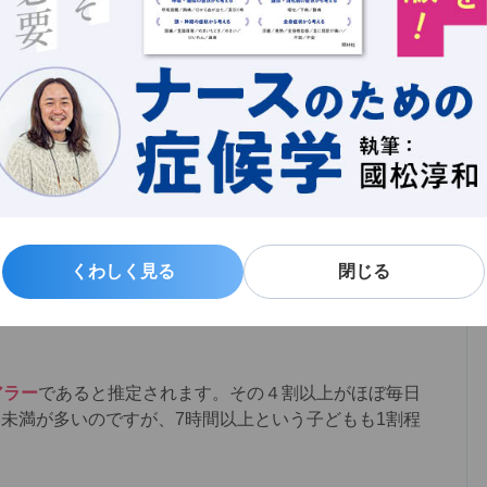
構成の変化により家族内の大人は減少
しています。 が
のほか、超高齢化が進んだことで、高齢や認知症の祖父
、経済的負担を分け合い、
子どもがその役割を引き受け
？
くわしく見る
くわしく見る
閉じる
閉じる
とそこに通う生徒を対象に初の全国実態調査が実施され
合は、中学２年生で5.7％、全日制高校２年生で4.1％
アラー
であると推定されます。その４割以上がほぼ毎日
未満が多いのですが、7時間以上という子どもも1割程
。