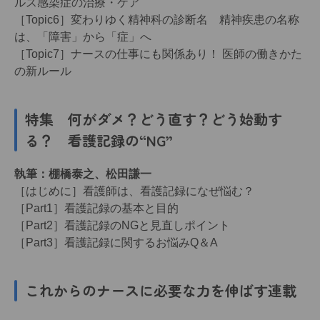
ルス感染症の治療・ケア
［Topic6］変わりゆく精神科の診断名 精神疾患の名称
は、「障害」から「症」へ
［Topic7］ナースの仕事にも関係あり！ 医師の働きかた
の新ルール
特集 何がダメ？どう直す？どう始動す
る？ 看護記録の“NG”
執筆：棚橋泰之、松田謙一
［はじめに］看護師は、看護記録になぜ悩む？
［Part1］看護記録の基本と目的
［Part2］看護記録のNGと見直しポイント
［Part3］看護記録に関するお悩みQ＆A
これからのナースに必要な力を伸ばす連載