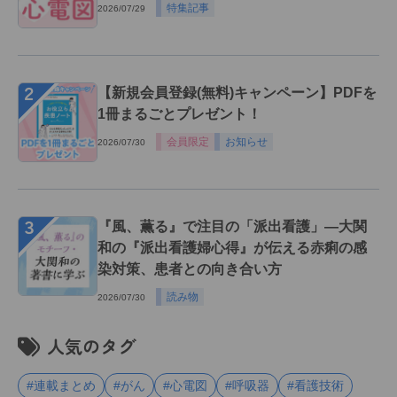
特集記事
2026/07/29
２
【新規会員登録(無料)キャンペーン】PDFを
1冊まるごとプレゼント！
会員限定
お知らせ
2026/07/30
３
『風、薫る』で注目の「派出看護」―大関
和の『派出看護婦心得』が伝える赤痢の感
染対策、患者との向き合い方
読み物
2026/07/30
人気のタグ
#連載まとめ
#がん
#心電図
#呼吸器
#看護技術