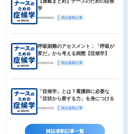
【連載まとめ】ナースのための症候
学
雑誌連動記事
2026/08/03
呼吸困難のアセスメント：「呼吸が
変だ」から考える病態【症候学】
雑誌連動記事
2026/07/31
「症候学」とは？看護師に必要な
「症状から察する力」を身につける
雑誌連動記事
2026/07/23
雑誌連動記事一覧