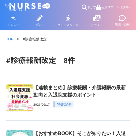
さがす
会員ログイン（無料）
トレンド
学ぶ
ライフスタイル
メディア
用語・資料
TOP
#診療報酬改定
#診療報酬改定 8件
【連載まとめ】診療報酬・介護報酬の最新
動向と入退院支援のポイント
特別記事
2026/06/17
【おすすめBOOK】そこが知りたい！入退