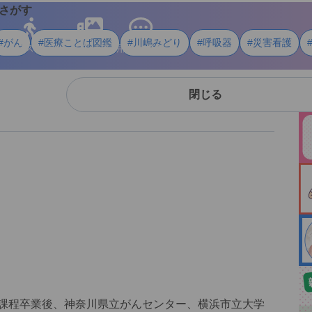
さがす
#がん
#医療ことば図鑑
#川嶋みどり
#呼吸器
#災害看護
ライフスタイル
メディア
用語・資料
閉じる
成課程卒業後、神奈川県立がんセンター、横浜市立大学