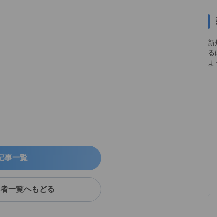
新
る
よ
記事一覧
修者一覧へもどる