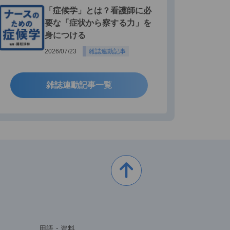
「症候学」とは？看護師に必
要な「症状から察する力」を
身につける
2026/07/23
雑誌連動記事
雑誌連動記事一覧
用語・資料