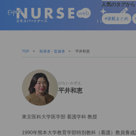
人気のタグから
#連載まとめ
トレンド
学ぶ
TOP
執筆者・監修者
平井和恵
ひらい かずえ
平井和恵
東京医科大学医学部 看護学科 教授
1990年熊本大学教育学部特別教科（看護）教員養