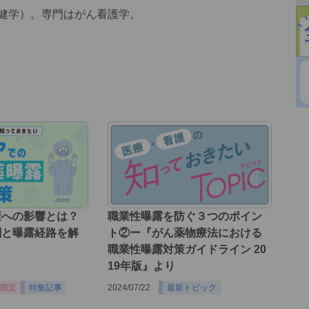
保健学）。専門はがん看護学。
康への影響とは？
職業性曝露を防ぐ３つのポイン
剤と曝露経路を解
ト②ー『がん薬物療法における
職業性曝露対策ガイドライン 20
19年版』より
限定
特集記事
2024/07/22
最新トピック