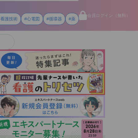
会員ログイン（無料）
#看護技術
#心電図
#循環器
#薬