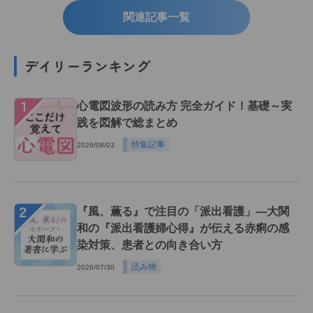
関連記事一覧
デイリーランキング
１
心電図波形の読み方 完全ガイド！基礎～実
践を図解で総まとめ
特集記事
2026/08/03
２
『風、薫る』で注目の「派出看護」―大関
和の『派出看護婦心得』が伝える赤痢の感
染対策、患者との向き合い方
読み物
2026/07/30