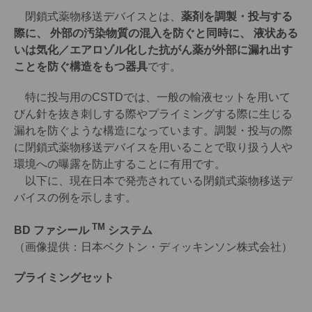
閉鎖式薬物移送デバイスとは、
薬剤を調製・投与する
際に、 外部の汚染物質の混入を防ぐと同時に、 液状ある
いは気化／エアロゾル化した抗がん薬が外部に漏れ出す
ことを防ぐ構造をもつ器具
です。
特に投与用のCSTDでは、一般の輸液セットを用いて
びん針を抜き刺しする際やプライミングする際に生じる
漏れを防ぐような構造になっています。調製・投与の際
に閉鎖式薬物移送デバイスを用いることで取り扱う人や
環境への曝露を防止することに有用です。
以下に、現在日本で発売されている閉鎖式薬物移送デ
バイスの例を示します。
TM
BD ファシール
システム
（画像提供：日本ベクトン・ディッキンソン株式会社）
プライミングセット