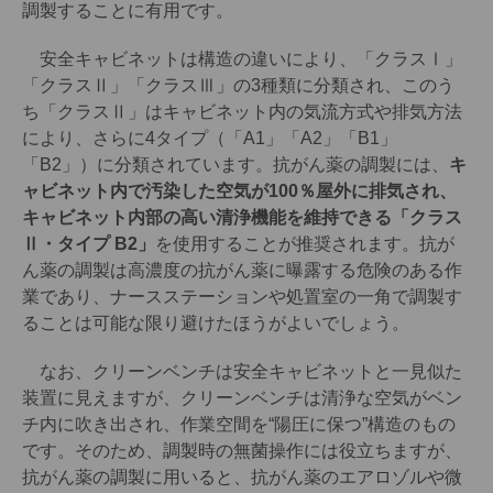
調製することに有用です。
安全キャビネットは構造の違いにより、「クラスⅠ」
「クラスⅡ」「クラスⅢ」の3種類に分類され、このう
ち「クラスⅡ」はキャビネット内の気流方式や排気方法
により、さらに4タイプ（「A1」「A2」「B1」
「B2」）に分類されています。抗がん薬の調製には、
キ
ャビネット内で汚染した空気が100％屋外に排気され、
キャビネット内部の高い清浄機能を維持できる「クラス
Ⅱ・タイプ B2」
を使用することが推奨されます。抗が
ん薬の調製は高濃度の抗がん薬に曝露する危険のある作
業であり、ナースステーションや処置室の一角で調製す
ることは可能な限り避けたほうがよいでしょう。
なお、クリーンベンチは安全キャビネットと一見似た
装置に見えますが、クリーンベンチは清浄な空気がベン
チ内に吹き出され、作業空間を“陽圧に保つ”構造のもの
です。そのため、調製時の無菌操作には役立ちますが、
抗がん薬の調製に用いると、抗がん薬のエアロゾルや微