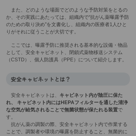
また、どのような場面でどのような予防対策をとるの
か、その実践にあたっては、組織内で“抗がん薬曝露予防
のための取り決め”を文書化し、組織内の医療者1人ひと
りがそれに従うことが大切です。
ここでは、曝露予防に推奨される基本的な設備・物品
として、安全キャビネット、閉鎖式薬物移送システム
（CSTD）、個人防護具（PPE）について紹介します。
安全キャビネットとは？
安全キャビネットは、
キャビネット内が陰圧に保た
れ、 キャビネット内にはHEPAフィルターを通した清浄
な空気が給気されることで無菌状態が保たれる装置
で
す。
抗がん薬の調製の際、安全キャビネット内で作業する
ことで、調製者や環境の曝露を防止すること、無菌的に