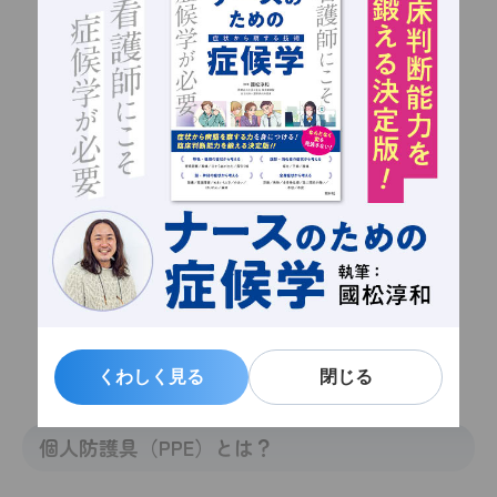
くわしく見る
くわしく見る
閉じる
閉じる
（例：輸液ライン二股タイプ）
個人防護具（PPE）とは？