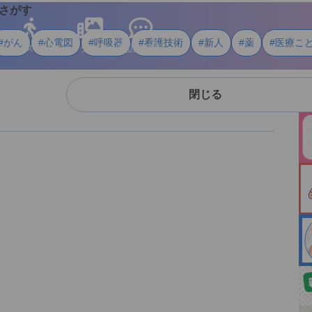
さがす
#がん
#心電図
#呼吸器
#看護技術
#新人
#薬
#医療こ
ライフスタイル
メディア
用語・資料
閉じる