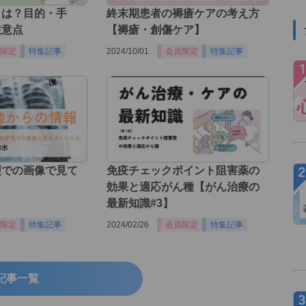
とは？目的・手
終末期患者の褥瘡ケアの考え方
注意点
【褥瘡・創傷ケア】
限定
特集記事
2024/10/01
会員限定
特集記事
理での画像で見て
免疫チェックポイント阻害薬の
効果と適応がん種【がん治療の
最新知識#3】
限定
特集記事
2024/02/26
会員限定
特集記事
記事一覧