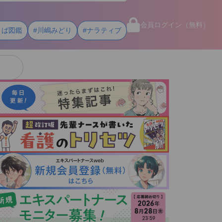
会員ログイン（無料）
とば図鑑
#川嶋みどり
#ナラティブ