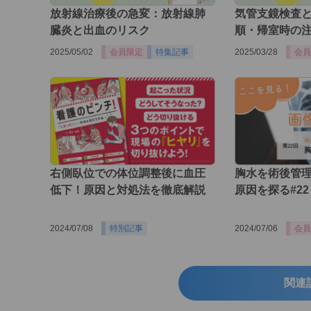
放射線治療後の急変：放射線肺
気管支鏡検査
臓炎と出血のリスク
順・帰室時の
2025/05/02
会員限定
特集記事
2025/03/28
会員
右側臥位での体位調整後に血圧
胸水を術後管
低下！原因と対処法を徹底解説
原因を探る#22
2024/07/08
特別記事
2024/07/06
会員
関連