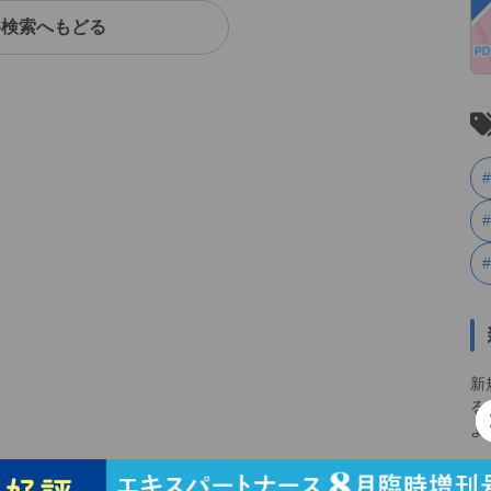
料検索へもどる
新
る
よ