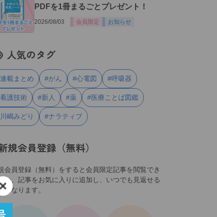
PDFを1冊まるごとプレゼント！
2026/08/03
会員限定
お知らせ
人気のタグ
#連載まとめ
#がん
#心電図
#呼吸器
#看護技術
#新人
#薬
#医療ことば図鑑
#川嶋みどり
#ナラティブ
新規会員登録（無料）
規会員登録（無料）をすると会員限定記事を閲覧でき
ほか、記事をお気に入りに追加し、いつでも見返せる
うになります。