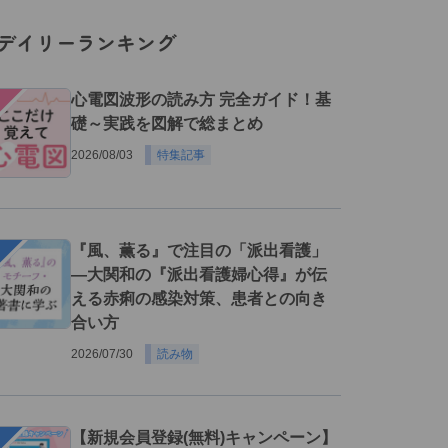
デイリーランキング
１
心電図波形の読み方 完全ガイド！基
礎～実践を図解で総まとめ
2026/08/03
特集記事
２
『風、薫る』で注目の「派出看護」
―大関和の『派出看護婦心得』が伝
える赤痢の感染対策、患者との向き
合い方
2026/07/30
読み物
３
【新規会員登録(無料)キャンペーン】