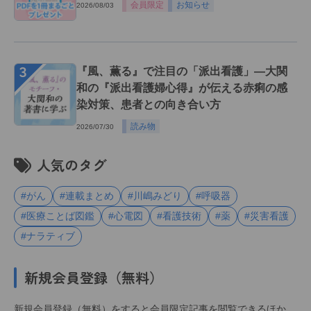
会員限定
お知らせ
2026/08/03
３
『風、薫る』で注目の「派出看護」―大関
和の『派出看護婦心得』が伝える赤痢の感
染対策、患者との向き合い方
読み物
2026/07/30
人気のタグ
#がん
#連載まとめ
#川嶋みどり
#呼吸器
#医療ことば図鑑
#心電図
#看護技術
#薬
#災害看護
#ナラティブ
新規会員登録（無料）
新規会員登録（無料）をすると会員限定記事を閲覧できるほか、