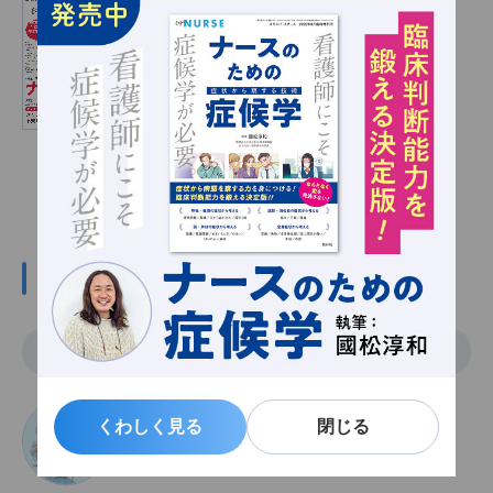
2024年4月号
定価：1,200円（本体1,091円＋税）
発売日：2024/03/19
雑誌の詳細情報へ
この記事の関係者
執筆
くわしく見る
くわしく見る
閉じる
閉じる
えきすぱーとなーすへんしゅうしつ
エキスパートナース編集室