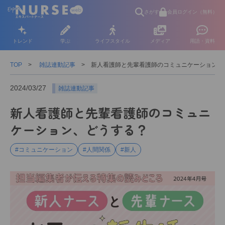
さがす
会員ログイン（無料）
トレンド
学ぶ
ライフスタイル
メディア
用語・資料
TOP
雑誌連動記事
新人看護師と先輩看護師のコミュニケーション、
2024/03/27
雑誌連動記事
新人看護師と先輩看護師のコミュニ
ケーション、どうする？
#コミュニケーション
#人間関係
#新人