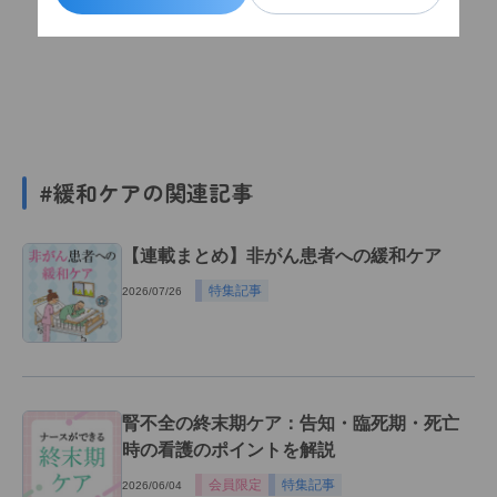
#緩和ケアの関連記事
【連載まとめ】非がん患者への緩和ケア
特集記事
2026/07/26
腎不全の終末期ケア：告知・臨死期・死亡
時の看護のポイントを解説
会員限定
特集記事
2026/06/04