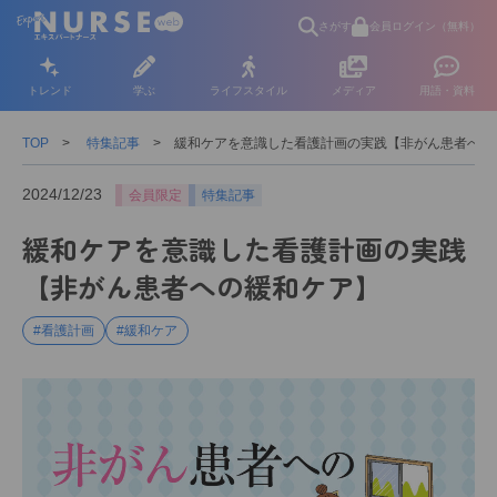
さがす
会員ログイン（無料）
トレンド
学ぶ
ライフスタイル
メディア
用語・資料
TOP
特集記事
緩和ケアを意識した看護計画の実践【非がん患者への
2024/12/23
会員限定
特集記事
緩和ケアを意識した看護計画の実践
【非がん患者への緩和ケア】
#看護計画
#緩和ケア