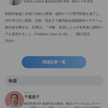
医療法人鉄蕉会 亀田総合病院 疼痛・緩和ケア科 部長
初期研修後に米国で内科と疼痛・緩和ケアの専門研修を修了し、
2007年1月に帰国。以降、現在まで亀田総合病院緩和ケアチーム
責任者を務める。目標は、『年齢、疾患によらず全患者に緩和ケ
アを提供すること（Palliative Care for All）』（鴨川宣言
2018）。
関連記事一覧
執筆
ちば けいこ
千葉恵子
亀田医療大学 看護学部 准教授、亀田メディカルセンター リ