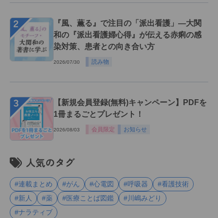
２
『風、薫る』で注目の「派出看護」―大関
和の『派出看護婦心得』が伝える赤痢の感
染対策、患者との向き合い方
読み物
2026/07/30
３
【新規会員登録(無料)キャンペーン】PDFを
1冊まるごとプレゼント！
会員限定
お知らせ
2026/08/03
人気のタグ
#連載まとめ
#がん
#心電図
#呼吸器
#看護技術
#新人
#薬
#医療ことば図鑑
#川嶋みどり
#ナラティブ