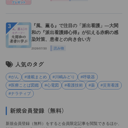
３
『風、薫る』で注目の「派出看護」―大関
和の『派出看護婦心得』が伝える赤痢の感
染対策、患者との向き合い方
読み物
2026/07/30
人気のタグ
#がん
#連載まとめ
#川嶋みどり
#呼吸器
#医療ことば図鑑
#心電図
#看護技術
#薬
#災害看護
#ナラティブ
新規会員登録（無料）
新規会員登録（無料）をすると会員限定記事を閲覧できるほか、