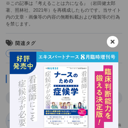
※この記事は『考えることは力になる』（岩田健太郎
著、照林社、2021年）を再構成したものです。当サイト
内の文章・画像等の内容の無断転載および複製等の行為
を禁じます。
関連タグ
#ロジカルシンキング
この記事の関係者
執筆
いわたけんたろう
岩田健太郎
神戸大学大学院教授・感染症治療学／神戸大学医学部附属病