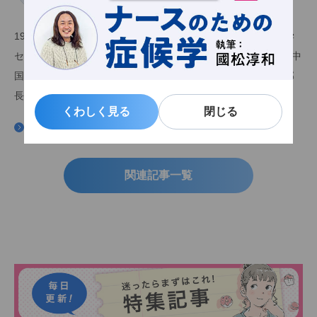
院感染症内科
1997年島根医科大学卒業。沖縄県立中部病院、コロンビア大学
セントルークス・ルーズベルト病院などで研修後、アメリカ、中
国で医師として勤務。2004年より亀田総合病院で感染症内科部
長、総合診療感染症科部長を歴任し、2008年より現職。
くわしく見る
くわしく見る
閉じる
閉じる
『考えることは力になる』
関連記事一覧