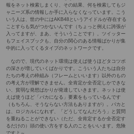
報をネット検索しまくり、その結果、何を検索してもジ
ャニーズ系の情報しか手に入らなくなっています。こう
いう人は、世の中にはAKB48というアイドルが存在する
ことすらも気がつかないんです（ちょっと例えに誇張が
入ってますが、まあ、そういうことです）。ツイッター
もフェイスブックも、自分の関心のある情報ばかりが集
中的に入ってくるタイプのネットワークです。
なので、現代のネット環境は使えば使うほどタコツボ
の深さが増していくばかりです。こういう人たちは自分
たちの考えの枠組み（フレームといいます）以外のもの
の考え方が理解できません。全肯定か全否定しかできな
い、貧弱な発想ばかりが発達していきます。ネットは使
えば使うほど「バカになる」要素をもっているんです
（もちろん、そうならない方法もありますが）。バカと
は、ロジカルになれず、「どうしてなんだろう」と質問
を重ねることができない（ただ、全肯定するか全否定す
るだけの）頭の使い方をする人のことをいいます。危険
ですよ～。