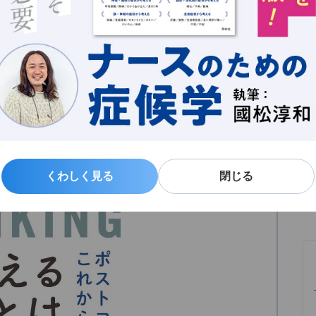
ません。どちらがベターかは、言うまでもありません。
新
る
よ
くわしく見る
くわしく見る
閉じる
閉じる
これからの医療者の思考法』