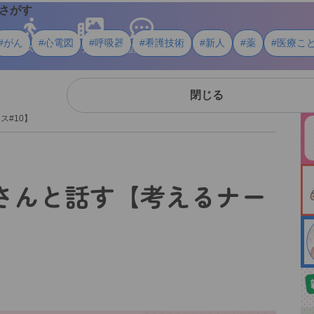
さがす
#がん
#心電図
#呼吸器
#看護技術
#新人
#薬
#医療こ
ライフスタイル
メディア
用語・資料
閉じる
ス#10】
さんと話す【考えるナー