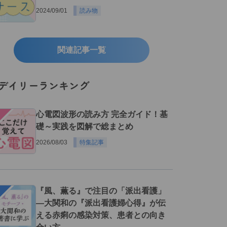
2024/09/01
読み物
関連記事一覧
デイリーランキング
１
心電図波形の読み方 完全ガイド！基
礎～実践を図解で総まとめ
2026/08/03
特集記事
２
『風、薫る』で注目の「派出看護」
―大関和の『派出看護婦心得』が伝
える赤痢の感染対策、患者との向き