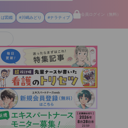
会員ログイン（無料）
とば図鑑
#川嶋みどり
#ナラティブ