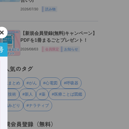
合い方
2026/07/30
読み物
３
【新規会員登録(無料)キャンペーン】
PDFを1冊まるごとプレゼント！
2026/08/03
会員限定
お知らせ
人気のタグ
#連載まとめ
#がん
#心電図
#呼吸器
#看護技術
#新人
#薬
#医療ことば図鑑
#川嶋みどり
#ナラティブ
新規会員登録（無料）