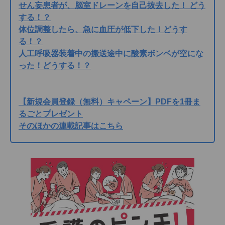
せん妄患者が、脳室ドレーンを自己抜去した！ どう
する！？
体位調整したら、急に血圧が低下した！どうす
る！？
人工呼吸器装着中の搬送途中に酸素ボンベが空にな
った！どうする！？
【新規会員登録（無料）キャペーン】PDFを1冊ま
るごとプレゼント
そのほかの連載記事はこちら