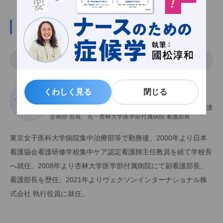
この記事の関係者
編集
みちまたゆきひろ
くわしく見る
くわしく見る
閉じる
閉じる
道又元裕
ヴェクソンインターナショナル株式会社 上席執行役員／看護
企画部 部長、元・杏林大学医学部付属病院 看護部長
東京女子医科大学病院集中治療部等で勤務後、2000年より日本
看護協会看護研修学校集中ケア認定看護師主任教員を経て学校長
へ就任。2008年より杏林大学医学部付属病院にて副看護部長、
看護部長を歴任。2021年よりヴェクソンインターナショナル株
式会社 執行役員に就任。