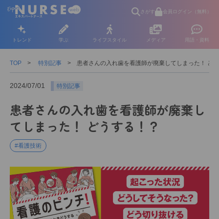
さがす
会員ログイン（無料）
トレンド
学ぶ
ライフスタイル
メディア
用語・資料
TOP
特別記事
患者さんの入れ歯を看護師が廃棄してしまった！ ど
2024/07/01
特別記事
患者さんの入れ歯を看護師が廃棄し
てしまった！ どうする！？
#看護技術