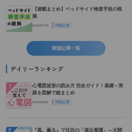
【連載まとめ】ベッドサイド検査手技の根
拠
特集記事
2026/07/03
関連記事一覧
デイリーランキング
１
心電図波形の読み方 完全ガイド！基礎～実
践を図解で総まとめ
特集記事
2026/08/03
２
『風、薫る』で注目の「派出看護」―大関