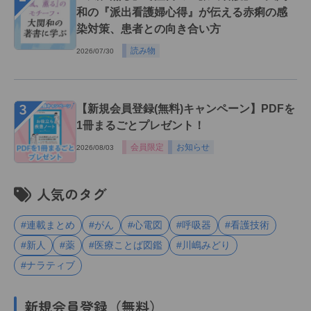
和の『派出看護婦心得』が伝える赤痢の感
染対策、患者との向き合い方
読み物
2026/07/30
３
【新規会員登録(無料)キャンペーン】PDFを
1冊まるごとプレゼント！
会員限定
お知らせ
2026/08/03
人気のタグ
#連載まとめ
#がん
#心電図
#呼吸器
#看護技術
#新人
#薬
#医療ことば図鑑
#川嶋みどり
#ナラティブ
新規会員登録（無料）