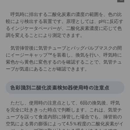
呼気時に排出する二酸化炭素の濃度の範囲を、色の比
較により検出する装置です。原理としては、pHに反応す
るインジケータペーパーが、二酸化炭素濃度に応じて色
調を変えることにより測定できます。
気管挿管後に気管チューブとバッグバルブマスクの間
にイージーキャップ™を装着し、換気を行い、呼気時に
紫色から黄色に変色するのを確認することで、気管チュ
ーブが気道にあることが確認できます。
色彩識別二酸化炭素検知器使用時の注意点
ただし、使用時の注意点として、6回の換気後、呼気
を完全に吐ききった時点で判断します。これは、気管チ
ューブを誤って食道内部に挿管した場合でも、挿管前の
空気による胃の膨張によって4.5％程度の二酸化炭素がイ