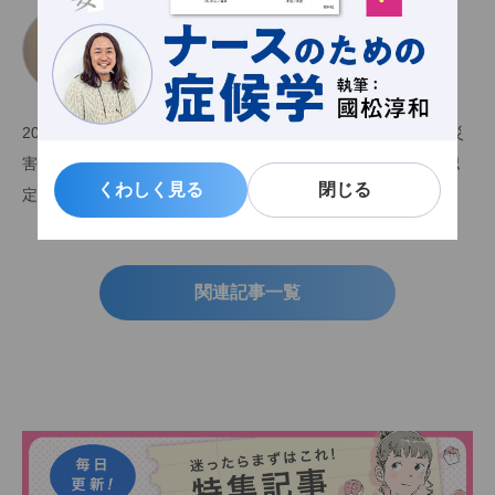
やまもとこういち
山本宏一
独立行政法人国立病院機構 災害医療センター 副看護師長 、
救急看護認定看護師、診療看護師
2001年精神科病院に勤務。2004年独立行政法人国立病院機構災
害医療センターに就職、救命救急病棟配属。2014年救急看護認
くわしく見る
くわしく見る
閉じる
閉じる
定看護師認定。
関連記事一覧