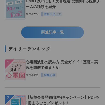
DMAT以外にも！災害現場で活動する医療チ
ームの種類を紹介
最新トピック
2026/07/24
関連記事一覧
デイリーランキング
１
心電図波形の読み方 完全ガイド！基礎～実
践を図解で総まとめ
特集記事
2026/08/03
２
【新規会員登録(無料)キャンペーン】PDFを
1冊まるごとプレゼント！