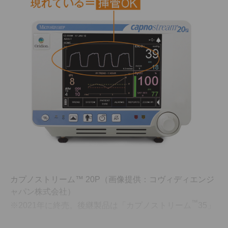
カプノストリーム™ 20P（画像提供：コヴィディエンジ
ャパン株式会社）
™
※2021年に終売。後継製品は「カプノストリーム
35」