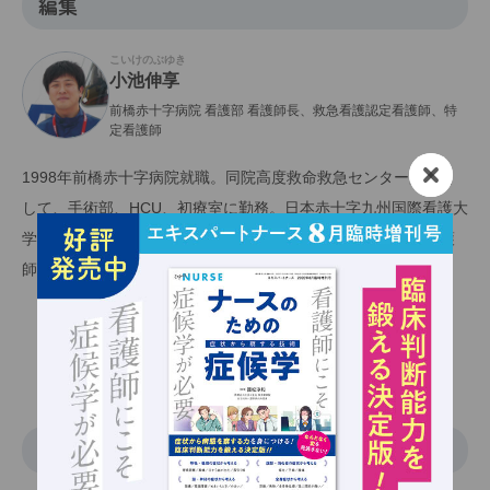
編集
こいけのぶゆき
小池伸享
前橋赤十字病院 看護部 看護師長、救急看護認定看護師、特
定看護師
1998年前橋赤十字病院就職。同院高度救命救急センター所属と
して、手術部、HCU、初療室に勤務。日本赤十字九州国際看護大
学看護継続教育センターを経て現職。2008年救急看護認定看護
師認定。
関連記事一覧
執筆