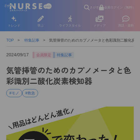
さがす
会員ログイン（無料）
トレンド
学ぶ
ライフスタイル
メディア
用語・資料
TOP
特集記事
気管挿管のためのカプノメータと色彩識別二酸化炭素
2024/09/17
会員限定
特集記事
気管挿管のためのカプノメータと色
彩識別二酸化炭素検知器
#モノ
#救急