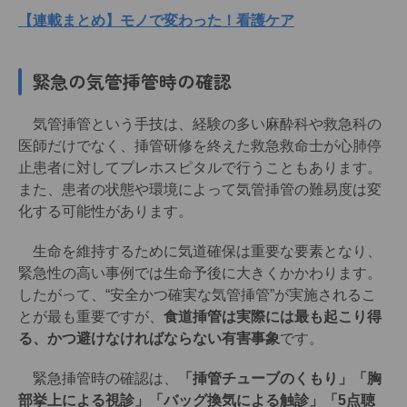
【連載まとめ】モノで変わった！看護ケア
緊急の気管挿管時の確認
気管挿管という手技は、経験の多い麻酔科や救急科の
医師だけでなく、挿管研修を終えた救急救命士が心肺停
止患者に対してプレホスピタルで行うこともあります。
また、患者の状態や環境によって気管挿管の難易度は変
化する可能性があります。
生命を維持するために気道確保は重要な要素となり、
緊急性の高い事例では生命予後に大きくかかわります。
したがって、“安全かつ確実な気管挿管”が実施されるこ
とが最も重要ですが、
食道挿管は実際には最も起こり得
る、かつ避けなければならない有害事象
です。
緊急挿管時の確認は、
「挿管チューブのくもり」「胸
部挙上による視診」「バッグ換気による触診」「5点聴