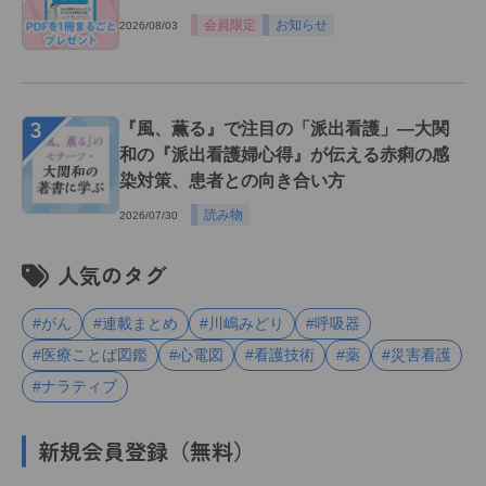
会員限定
お知らせ
2026/08/03
３
『風、薫る』で注目の「派出看護」―大関
和の『派出看護婦心得』が伝える赤痢の感
染対策、患者との向き合い方
読み物
2026/07/30
人気のタグ
#がん
#連載まとめ
#川嶋みどり
#呼吸器
#医療ことば図鑑
#心電図
#看護技術
#薬
#災害看護
#ナラティブ
新規会員登録（無料）