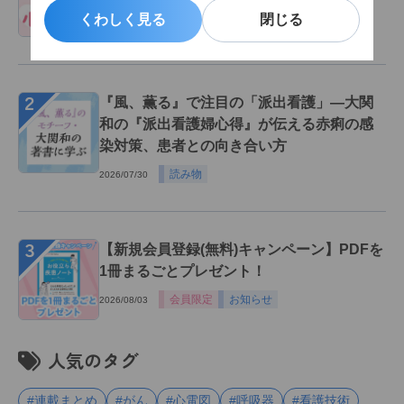
特集記事
くわしく見る
くわしく見る
閉じる
閉じる
2026/08/03
２
『風、薫る』で注目の「派出看護」―大関
和の『派出看護婦心得』が伝える赤痢の感
染対策、患者との向き合い方
読み物
2026/07/30
３
【新規会員登録(無料)キャンペーン】PDFを
1冊まるごとプレゼント！
会員限定
お知らせ
2026/08/03
人気のタグ
#連載まとめ
#がん
#心電図
#呼吸器
#看護技術