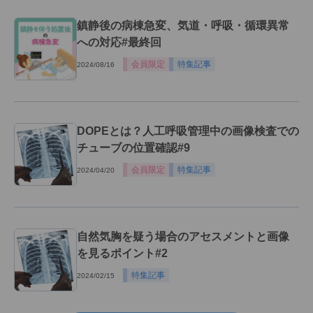
鎮静後の病棟急変、気道・呼吸・循環異常
への対応#最終回
会員限定
特集記事
2024/08/16
DOPEとは？人工呼吸管理中の画像検査での
チューブの位置確認#9
会員限定
特集記事
2024/04/20
自然気胸を疑う場合のアセスメントと画像
を見るポイント#2
特集記事
2024/02/15