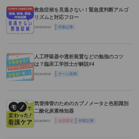
救急症候を見逃さない！緊急度判断アルゴ
リズムと対応フロー
特集記事
2025/03/10
人工呼吸器や透析装置などの勉強のコツ
は？臨床工学技士が解説#4
チーム医療
2024/10/19
気管挿管のためのカプノメータと色彩識別
二酸化炭素検知器
会員限定
特集記事
2024/09/17