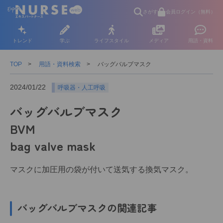
さがす
会員ログイン（無料）
トレンド
学ぶ
ライフスタイル
メディア
用語・資料
TOP
用語・資料検索
バッグバルブマスク
2024/01/22
呼吸器・人工呼吸
バッグバルブマスク
BVM
bag valve mask
マスクに加圧用の袋が付いて送気する換気マスク。
バッグバルブマスクの関連記事