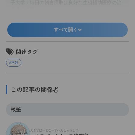
子大学：毎日の朝食摂取は良好な生殖補助医療の治
療成績に貢献する．
https://www.tokyo-med.ac.jp/news/20240830press
release.pdf
（2024.9.20アクセス）
すべて開く
https://www.kanazawa-u.ac.jp/wp/wp-content/uplo
ads/2024/08/20240830_re.pdf
（2024.9.20アクセ
ス）
関連タグ
https://www.notredame.ac.jp/nd-admin/wp-conten
t/uploads/2024/08/c749ec69e9678888d4dfd7c262
#不妊
b3ffab.pdf
（2024.9.20アクセス）
この記事の関係者
執筆
えきすぱーとなーすへんしゅうしつ