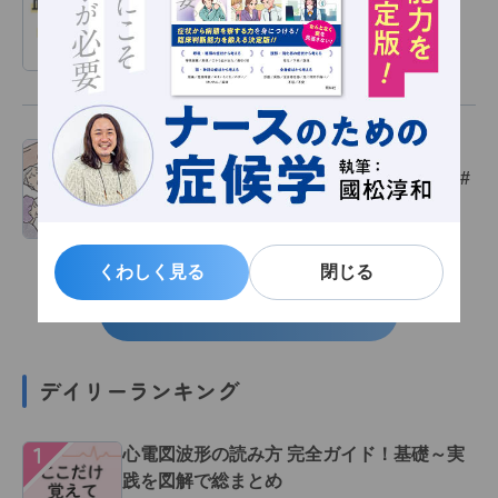
因#15
会員限定
特集記事
2024/10/10
AYA世代がん患者に対する支援：妊孕性、
遺伝性腫瘍への対応【がん治療の最新知識#
20】
会員限定
特集記事
2024/06/29
くわしく見る
くわしく見る
閉じる
閉じる
関連記事一覧
デイリーランキング
１
心電図波形の読み方 完全ガイド！基礎～実
践を図解で総まとめ