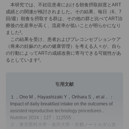
本研究では、不妊症患者における朝食摂取頻度とART
成績との関連が検討されました。その結果、毎日（6、7
回/週）朝食を摂取する群は、その他の群と比べてART治
療後の生産率が高く、流産率が低いことが明らかになり
ました²。
この結果を受け、患者およびプレコンセプションケア
（将来の妊娠のための健康管理）を考える人々が、自ら
の行動によってARTの成績改善に寄与できる可能性があ
るとしています²。
引用文献
１．Ono M，Hayashizaki Y，Orihara S，et al．：
Impact of daily breakfast intake on the outcomes of
assisted reproductive technology procedures．
Nutrition
2024；127：112555．
２．東京医科大学・金沢大学・京都ノートルダム女