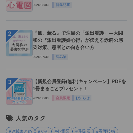
特集記事
2026/08/03
２
『風、薫る』で注目の「派出看護」―大関
和の『派出看護婦心得』が伝える赤痢の感
染対策、患者との向き合い方
読み物
2026/07/30
３
【新規会員登録(無料)キャンペーン】PDFを
1冊まるごとプレゼント！
会員限定
お知らせ
2026/08/03
人気のタグ
#連載まとめ
#がん
#心電図
#呼吸器
#看護技術