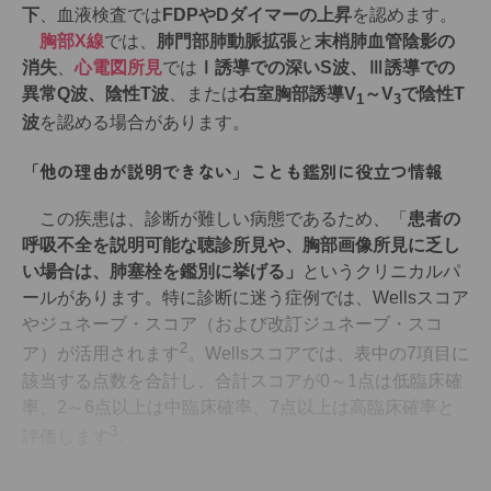
下
、血液検査では
FDPやDダイマーの上昇
を認めます。
胸部X線
では、
肺門部肺動脈拡張
と
末梢肺血管陰影の
消失
、
心電図所見
では
Ⅰ誘導での深いS波、Ⅲ誘導での
異常Q波、陰性T波
、または
右室胸部誘導V
～V
で陰性T
1
3
波
を認める場合があります。
「他の理由が説明できない」ことも鑑別に役立つ情報
この疾患は、診断が難しい病態であるため、「
患者の
呼吸不全を説明可能な聴診所見や、胸部画像所見に乏し
い場合は、肺塞栓を鑑別に挙げる」
というクリニカルパ
ールがあります。特に診断に迷う症例では、Wellsスコア
やジュネーブ・スコア（および改訂ジュネーブ・スコ
2
ア）が活用されます
。Wellsスコアでは、表中の7項目に
該当する点数を合計し、合計スコアが0～1点は低臨床確
率、2～6点以上は中臨床確率、7点以上は高臨床確率と
3
評価します
。