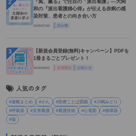
２
『風、薫る』で注目の「派出看護」―大関
和の『派出看護婦心得』が伝える赤痢の感
染対策、患者との向き合い方
読み物
2026/07/30
３
【新規会員登録(無料)キャンペーン】PDFを
1冊まるごとプレゼント！
会員限定
お知らせ
2026/08/03
人気のタグ
#連載まとめ
#がん
#医療ことば図鑑
#川嶋みどり
#呼吸器
#災害看護
#看護技術
#心電図
#循環器
#薬