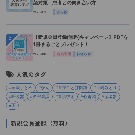
染対策、患者との向き合い方
読み物
2026/07/30
３
【新規会員登録(無料)キャンペーン】PDFを
1冊まるごとプレゼント！
会員限定
お知らせ
2026/08/03
人気のタグ
#連載まとめ
#がん
#医療ことば図鑑
#川嶋みどり
#呼吸器
#災害看護
#看護技術
#心電図
#循環器
#薬
新規会員登録（無料）