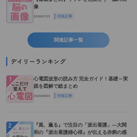
像
特集記事
2026/07/15
関連記事一覧
デイリーランキング
１
心電図波形の読み方 完全ガイド！基礎～実
践を図解で総まとめ
特集記事
2026/08/03
２
『風、薫る』で注目の「派出看護」―大関
和の『派出看護婦心得』が伝える赤痢の感