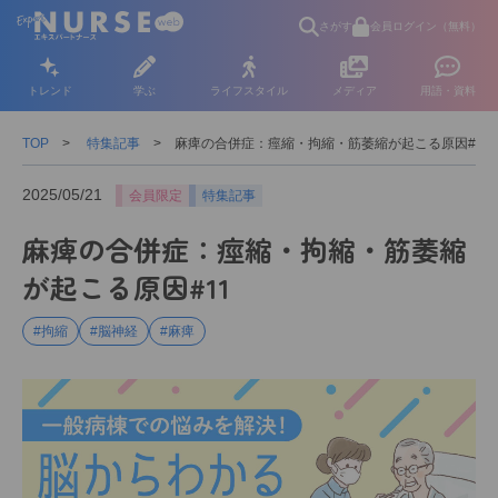
さがす
会員ログイン（無料）
トレンド
学ぶ
ライフスタイル
メディア
用語・資料
TOP
特集記事
麻痺の合併症：痙縮・拘縮・筋萎縮が起こる原因#11
2025/05/21
会員限定
特集記事
麻痺の合併症：痙縮・拘縮・筋萎縮
が起こる原因#11
#拘縮
#脳神経
#麻痺