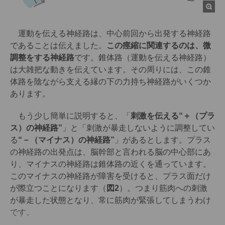
運動を伝える神経路は、中心前回から出発する神経路
であることは伝えました。
この痙縮に関連するのは、微
調整をする神経路
です。錐体路（運動を伝える神経路）
は大雑把な動きを伝えています。その周りには、この錐
体路を陰ながら支える縁の下の力持ち神経路がいくつか
あります。
もう少し簡単に説明すると、「
刺激を伝える“＋（プラ
ス）の神経路”
」と「刺激が暴走しないように調整してい
る
“－（マイナス）の神経路”
」があるとします。プラス
の神経路の出発点は、脳幹部と言われる脳の中心部にあ
り、マイナスの神経路は錐体路の近くを通っています。
このマイナスの神経路が障害を受けると、プラス面だけ
が際立つことになります（
図2
）。つまり筋肉への刺激
が暴走した状態となり、常に筋肉が緊張してしまうわけ
です。