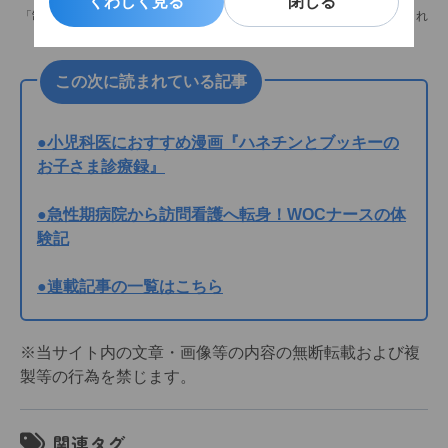
くわしく見る
くわしく見る
閉じる
閉じる
「制作した絵本を、たくさんの看護師さんたちに活用していただけたらうれ
しいです」と話す村田友梨さん
この次に読まれている記事
●小児科医におすすめ漫画『ハネチンとブッキーの
お子さま診療録』
●急性期病院から訪問看護へ転身！WOCナースの体
験記
●連載記事の一覧はこちら
※当サイト内の文章・画像等の内容の無断転載および複
製等の行為を禁じます。
関連タグ