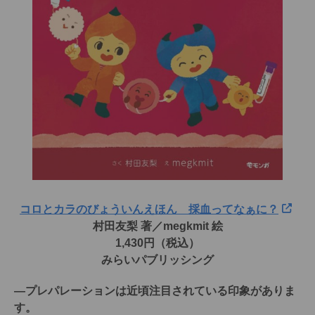
コロとカラのびょういんえほん 採血ってなぁに？
村田友梨 著／megkmit 絵
1,430円（税込）
みらいパブリッシング
―プレパレーションは近頃注目されている印象がありま
す。