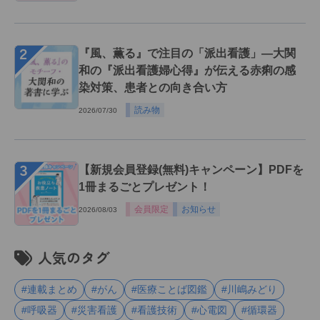
２
『風、薫る』で注目の「派出看護」―大関
和の『派出看護婦心得』が伝える赤痢の感
染対策、患者との向き合い方
読み物
2026/07/30
３
【新規会員登録(無料)キャンペーン】PDFを
1冊まるごとプレゼント！
会員限定
お知らせ
2026/08/03
人気のタグ
#連載まとめ
#がん
#医療ことば図鑑
#川嶋みどり
#呼吸器
#災害看護
#看護技術
#心電図
#循環器