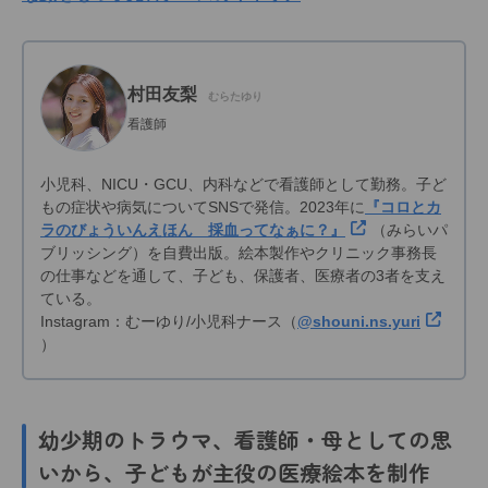
村田友梨
むらたゆり
看護師
小児科、NICU・GCU、内科などで看護師として勤務。子ど
もの症状や病気についてSNSで発信。2023年に
『コロとカ
ラのびょういんえほん 採血ってなぁに？』
（みらいパ
ブリッシング）を自費出版。絵本製作やクリニック事務長
の仕事などを通して、子ども、保護者、医療者の3者を支え
ている。
Instagram：むーゆり/小児科ナース（
@shouni.ns.yuri
）
幼少期のトラウマ、看護師・母としての思
いから、子どもが主役の医療絵本を制作