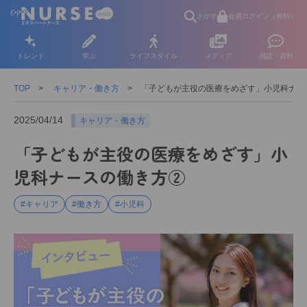
さがす
会員ログイン（無料）
トレンド
学ぶ
ライフスタイル
メディア
用語・資料
TOP
キャリア・働き方
「子どもが主役の医療をめざす」小児科ナー
2025/04/14
キャリア・働き方
「子どもが主役の医療をめざす」小
児科ナースの働き方②
#キャリア
#働き方
#小児科