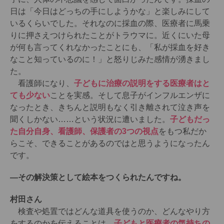
日は「今日はどっちの手にしようかな」と楽しみにして
いるくらいでした。それなのに採血の際、医療者に馬乗
りに押さえつけられたことがトラウマに。近くにいた母
が何も言ってくれなかったことにも、「私が採血を好き
なこと知っているのに！」と怒りじみた感情が湧きまし
た。
看護師になり、
子どもに治療の説明をする医療者はと
ても少ない
ことを実感。そして息子がインフルエンザに
なったとき、きちんと説明もなく引き離されて泣き声を
聞くしかない……という状況に遭いました。
子どもだっ
た自分自身、看護師、保護者の3つの視点
をもつ私だか
らこそ、できることがあるのではと思うようになったん
です。
―その解決策として絵本をつくられたんですね。
村田さん
検査や処置ではどんな道具を使うのか、どんなやり方
をするのかを伝えることは、
子どもと医療者の気持ちの