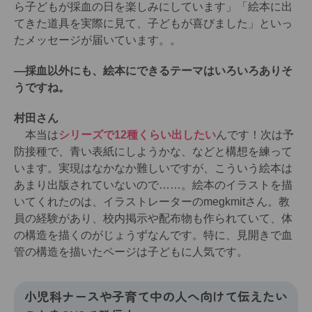
ら子どもが採血の日を楽しみにしています」「絵本に出
てきた道具を実際に見て、子どもが喜びました」といっ
たメッセージが届いています。。
―採血以外にも、絵本にできるテーマはいろいろありそ
うですね。
村田さん
本当は
シリーズで12種くらい出したい
んです！次は予
防接種で、青い表紙にしようかな、などと構想を練って
います。実現はなかなか難しいですが、こういう絵本は
あまり出版されていないので……。絵本のイラストを描
いてくれたのは、イラストレーターのmegkmitさん。教
員の経験があり、校内掲示や配布物も作られていて、体
の構造を描くのがじょうずなんです。特に、見開きで血
管の構造を描いたページは子どもに人気です。
小児科ナースや子育て中の人へ向けて伝えたい