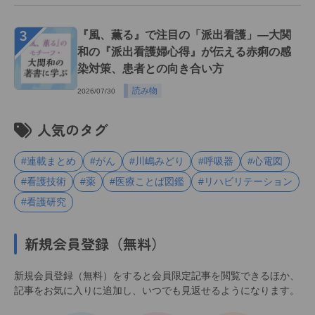
３
『風、薫る』で注目の「派出看護」―大関
和の『派出看護婦心得』が伝える赤痢の感
染対策、患者との向き合い方
読み物
2026/07/30
人気のタグ
#連載まとめ
#がん
#川嶋みどり
#呼吸器
#心電図
#看護技術
#薬
#医療ことば図鑑
#リハビリテーション
#看護研究
新規会員登録（無料）
新規会員登録（無料）をすると会員限定記事を閲覧できるほか、
記事をお気に入りに追加し、いつでも見返せるようになります。