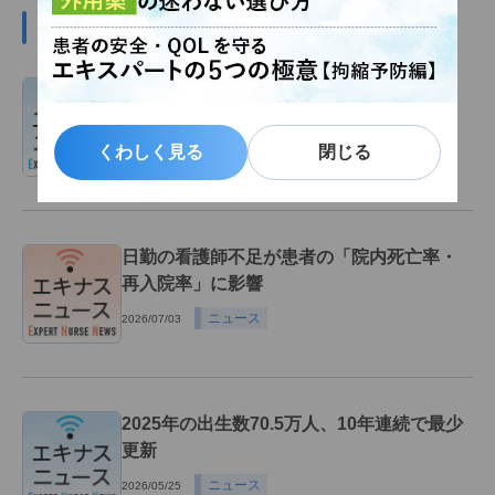
#統計データの関連記事
平均寿命が男性81.35歳、女性87.33歳に延
びる【令和7年簡易生命表】
くわしく見る
くわしく見る
閉じる
閉じる
ニュース
2026/08/07
日勤の看護師不足が患者の「院内死亡率・
再入院率」に影響
ニュース
2026/07/03
2025年の出生数70.5万人、10年連続で最少
更新
ニュース
2026/05/25