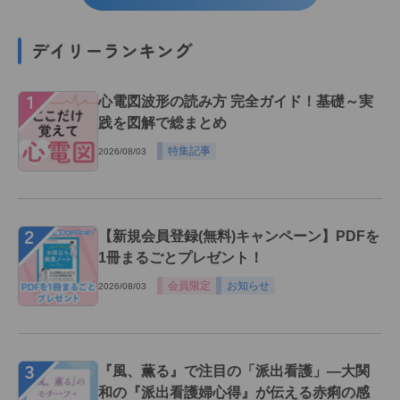
デイリーランキング
１
心電図波形の読み方 完全ガイド！基礎～実
践を図解で総まとめ
特集記事
2026/08/03
２
【新規会員登録(無料)キャンペーン】PDFを
1冊まるごとプレゼント！
会員限定
お知らせ
2026/08/03
３
『風、薫る』で注目の「派出看護」―大関
和の『派出看護婦心得』が伝える赤痢の感