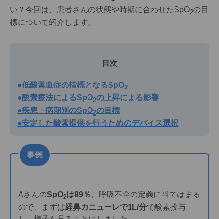
い？今回は、患者さんの状態や時期に合わせたSpO
の目
2
標について紹介します。
目次
●低酸素血症の指標となるSpO
2
●酸素療法によるSpO
の上昇による影響
2
●疾患・病期別のSpO
の目標
2
●安定した酸素提供を行うためのデバイス選択
事例
Aさんの
SpO
は89％
。呼吸不全の定義に当てはまる
2
ので、まずは
経鼻カニューレで1L/分
で酸素投与
し、様子を見ることにしました。