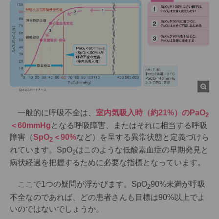
一般的に呼吸不全は、
室内気吸入時（約21%）のPaO
2
＜60mmHg
となる呼吸障害、またはそれに相当する呼吸
障害（
SpO
＜90%
など）を呈する異常状態と定義づけら
2
れています。SpO
はこのような低酸素血症の早期発見と
2
病状経過を把握するために必要な指標となっています。
ここで1つの疑問が浮かびます。SpO
90%未満が呼吸
2
不全なのであれば、どの患者さんも目標は90%以上でよ
いのではないでしょうか。