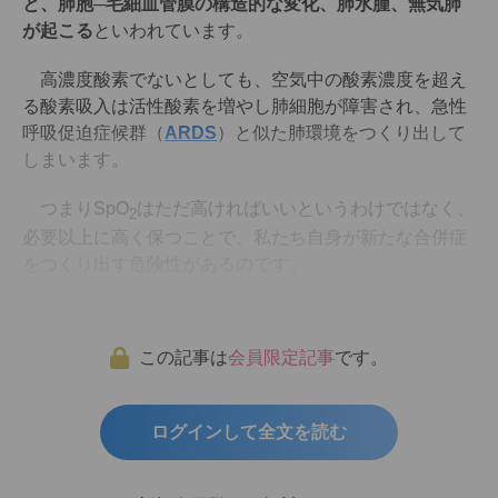
と、肺胞─毛細血管膜の構造的な変化、肺水腫、無気肺
が起こる
といわれています。
高濃度酸素でないとしても、空気中の酸素濃度を超え
る酸素吸入は活性酸素を増やし肺細胞が障害され、急性
呼吸促迫症候群（
ARDS
）と似た肺環境をつくり出して
しまいます。
つまりSpO
はただ高ければいいというわけではなく、
2
必要以上に高く保つことで、私たち自身が新たな合併症
をつくり出す危険性があるのです。
この記事は
会員限定記事
です。
ログインして全文を読む