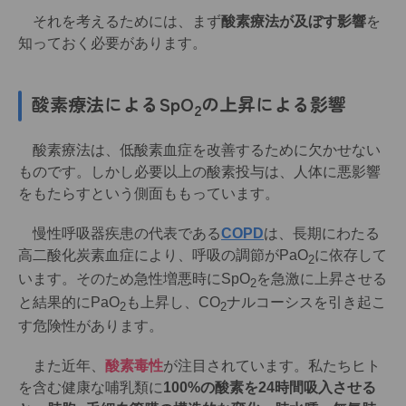
それを考えるためには、まず
酸素療法が及ぼす影響
を
知っておく必要があります。
酸素療法によるSpO
の上昇による影響
2
酸素療法は、低酸素血症を改善するために欠かせない
ものです。しかし必要以上の酸素投与は、人体に悪影響
をもたらすという側面ももっています。
慢性呼吸器疾患の代表である
COPD
は、長期にわたる
高二酸化炭素血症により、呼吸の調節がPaO
に依存して
2
います。そのため急性増悪時にSpO
を急激に上昇させる
2
と結果的にPaO
も上昇し、CO
ナルコーシスを引き起こ
2
2
す危険性があります。
また近年、
酸素毒性
が注目されています。私たちヒト
を含む健康な哺乳類に
100%の酸素を24時間吸入させる