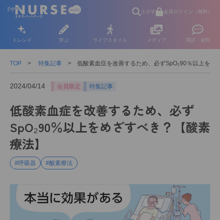
さがす
会員ログイン（無料）
トレンド
学ぶ
ライフスタイル
メディア
用語・資料
TOP
特集記事
低酸素血症を改善するため、必ずSpO₂90％以上を
2024/04/14
会員限定
特集記事
低酸素血症を改善するため、必ず
SpO₂90％以上をめざすべき？【酸素
療法】
#呼吸器
#酸素療法