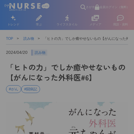
さがす
会員ログイン（無料）
トレンド
学ぶ
ライフスタイル
メディア
用語・資料
TOP
読み物
「ヒトの力」でしか癒やせないもの【がんになった外科
2024/04/20
読み物
「ヒトの力」でしか癒やせないもの
【がんになった外科医#6】
#がん
#闘病記