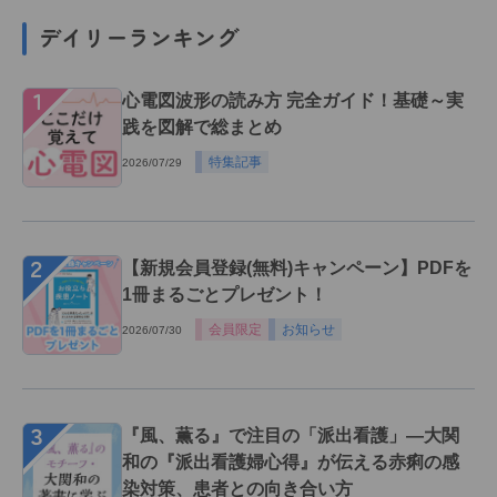
デイリーランキング
１
心電図波形の読み方 完全ガイド！基礎～実
践を図解で総まとめ
特集記事
2026/07/29
２
【新規会員登録(無料)キャンペーン】PDFを
1冊まるごとプレゼント！
会員限定
お知らせ
2026/07/30
３
『風、薫る』で注目の「派出看護」―大関
和の『派出看護婦心得』が伝える赤痢の感
染対策、患者との向き合い方