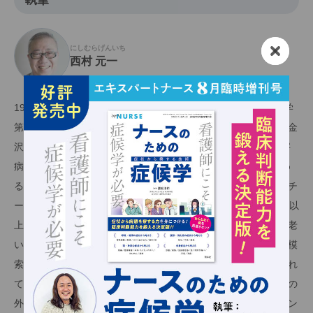
にしむらげんいち
西村 元一
1958年金沢市生まれ。1983年金沢大学医学部卒業後、金沢大学
第二外科（現：消化器・腫瘍・再生外科学）に入局。その後、金
沢大学附属病院や関連病院勤務を経て、2008年より金沢赤十字
病院副院長、外科部長。2011年より石川県医師会の理事を務め
る。専門は消化器外科（特に大腸がん）、その他、化学療法、チ
ーム医療、地域連携など幅広いフィールドも。金沢市内に50年以
上住み、金沢が大好きな外科医で、「地域の住民が病んでも、老
いても、その地域で最後まで生活していけるように」と仲間と模
索して「元ちゃんハウス」を開設した。2017年5月31日惜しまれ
て逝去。近刊に『余命半年、僕はこうして乗り越えた！～がんの
外科医が一晩でがん患者になってからしたこと～』（ブックマン