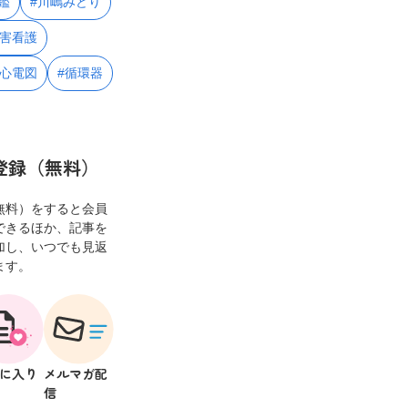
鑑
#川嶋みどり
災害看護
#心電図
#循環器
登録（無料）
無料）をすると会員
できるほか、記事を
加し、いつでも見返
ます。
に入り
メルマガ配
信