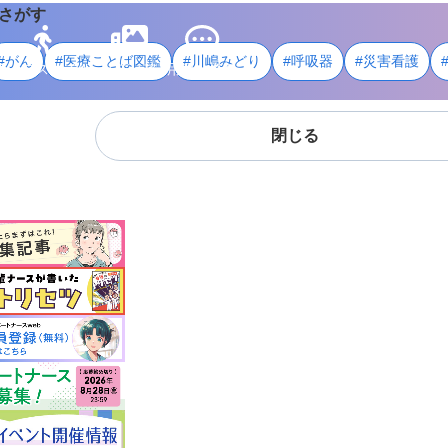
さがす
#がん
#医療ことば図鑑
#川嶋みどり
#呼吸器
#災害看護
ライフスタイル
メディア
用語・資料
閉じる