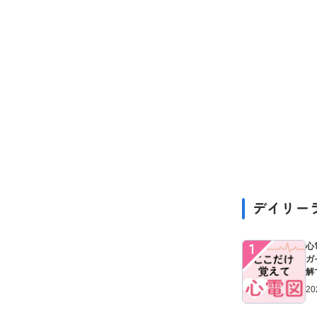
デイリー
１
心
ガ
解
20