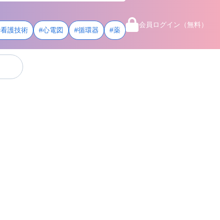
会員ログイン（無料）
#看護技術
#心電図
#循環器
#薬