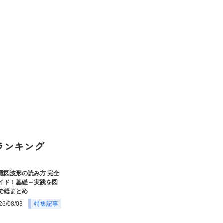
ランキング
電図波形の読み方 完全
イド！基礎～実践を図
で総まとめ
26/08/03
特集記事