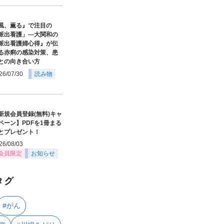
風、薫る』で注目の
派出看護」―大関和の
派出看護婦心得』が伝
る赤痢の感染対策、患
との向き合い方
26/07/30
読み物
新規会員登録(無料)キャ
ペーン】PDFを1冊まる
とプレゼント！
26/08/03
会員限定
お知らせ
タグ
#がん