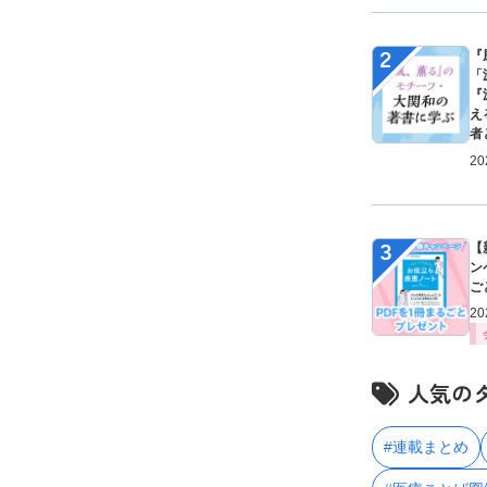
２
『
「
『
え
者
20
３
【
ン
ご
20
人気の
#連載まとめ