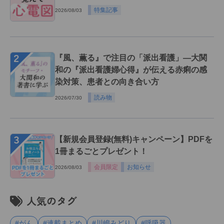
特集記事
2026/08/03
２
『風、薫る』で注目の「派出看護」―大関
和の『派出看護婦心得』が伝える赤痢の感
染対策、患者との向き合い方
読み物
2026/07/30
３
【新規会員登録(無料)キャンペーン】PDFを
1冊まるごとプレゼント！
会員限定
お知らせ
2026/08/03
人気のタグ
#がん
#連載まとめ
#川嶋みどり
#呼吸器