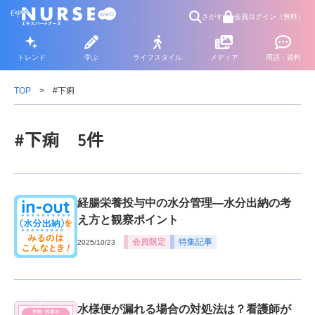
さがす
会員ログイン（無料）
トレンド
学ぶ
ライフスタイル
メディア
用語・資料
TOP
#下痢
#下痢 5件
経腸栄養投与中の水分管理―水分出納の考
え方と観察ポイント
会員限定
特集記事
2025/10/23
水様便が漏れる場合の対処法は？看護師が