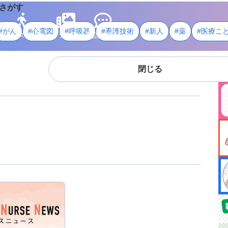
さがす
#がん
#心電図
#呼吸器
#看護技術
#新人
#薬
#医療こ
ライフスタイル
メディア
用語・資料
閉じる