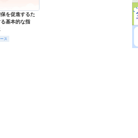
確保を促進するた
する基本的な指
に
ース