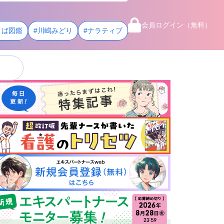
会員ログイン（無料）
とば図鑑
#川嶋みどり
#ナラティブ