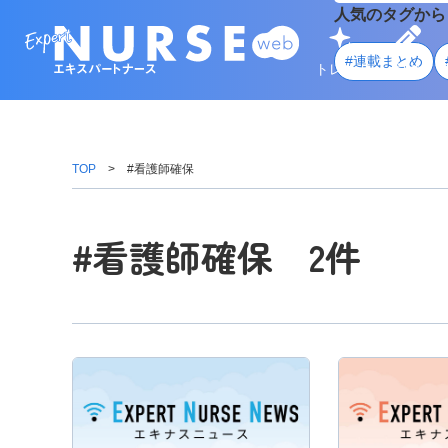
人気のタグから
#連載まとめ
トレンド
学ぶ
TOP
#看護師確保
#看護師確保 2件