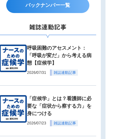
バックナンバー一覧
雑誌連動記事
呼吸困難のアセスメント：
「呼吸が変だ」から考える病
態【症候学】
2026/07/31
雑誌連動記事
「症候学」とは？看護師に必
要な「症状から察する力」を
身につける
2026/07/23
雑誌連動記事