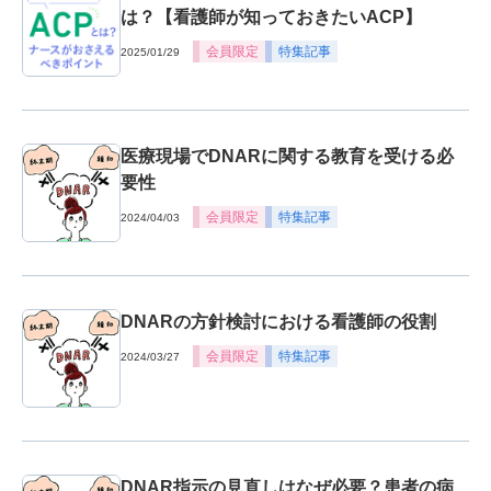
は？【看護師が知っておきたいACP】
会員限定
特集記事
2025/01/29
医療現場でDNARに関する教育を受ける必
要性
会員限定
特集記事
2024/04/03
DNARの方針検討における看護師の役割
会員限定
特集記事
2024/03/27
DNAR指示の見直しはなぜ必要？患者の病