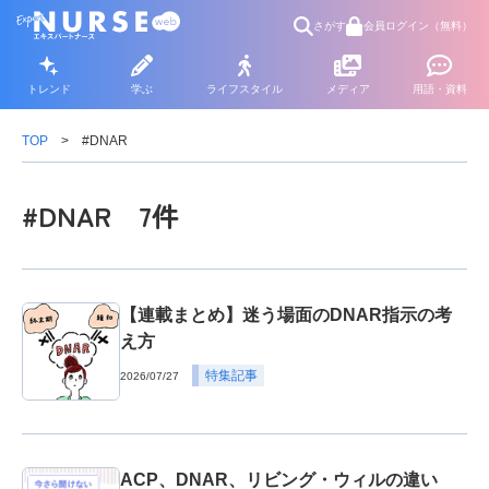
さがす
会員ログイン（無料）
トレンド
学ぶ
ライフスタイル
メディア
用語・資料
TOP
#DNAR
#DNAR 7件
【連載まとめ】迷う場面のDNAR指示の考
え方
特集記事
2026/07/27
ACP、DNAR、リビング・ウィルの違い