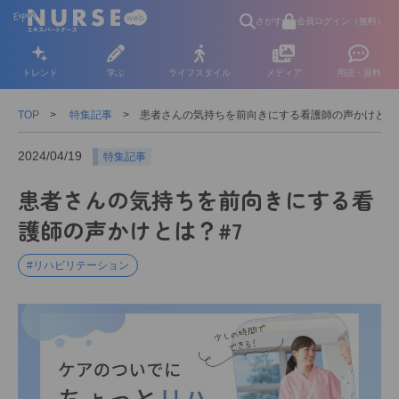
さがす
会員ログイン（無料）
トレンド
学ぶ
ライフスタイル
メディア
用語・資料
TOP
特集記事
患者さんの気持ちを前向きにする看護師の声かけとは？
2024/04/19
特集記事
患者さんの気持ちを前向きにする看
護師の声かけとは？#7
#リハビリテーション