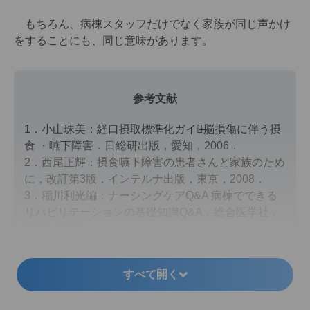
もちろん、病棟スタッフだけでなく家族が同じ声かけ
をすることにも、同じ意味があります。
参考文献
1．小山珠美：経口摂取標準化ガイド̶脳損傷に伴う摂
食 ・嚥下障害．日総研出版，愛知，2006．
2．西尾正輝：摂食嚥下障害の患者さんと家族のため
に，改訂第3版．インテルナ出版，東京，2008．
3．稲川利光編：ナーシングケアQ&A 病棟でできる
リハビリテーションの基礎知識Q&A．総合医学社，
東京，2013．
すべて開く