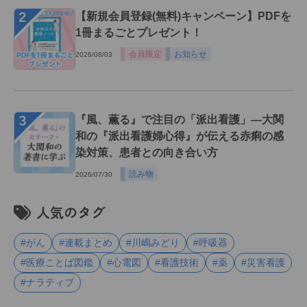
２
【新規会員登録(無料)キャンペーン】PDFを
1冊まるごとプレゼント！
会員限定
お知らせ
2026/08/03
３
『風、薫る』で注目の「派出看護」―大関
和の『派出看護婦心得』が伝える赤痢の感
染対策、患者との向き合い方
読み物
2026/07/30
人気のタグ
#がん
#連載まとめ
#川嶋みどり
#呼吸器
#医療ことば図鑑
#心電図
#看護技術
#薬
#災害看護
#ナラティブ