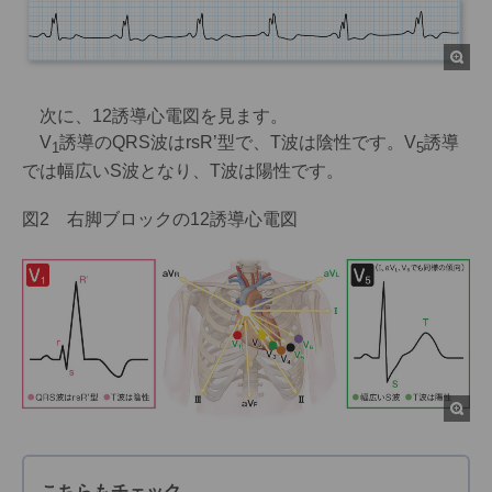
次に、12誘導心電図を見ます。
V
誘導のQRS波はrsR’型で、T波は陰性です。V
誘導
1
5
では幅広いS波となり、T波は陽性です。
図2 右脚ブロックの12誘導心電図
こちらもチェック