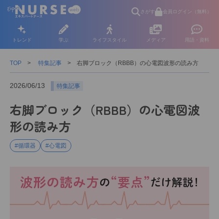
さがす
会員ログイン（無料）
トレンド
学ぶ
ライフスタイル
メディア
用語・資料
TOP
特集記事
右脚ブロック（RBBB）の心電図波形の読み方
2026/06/13
特集記事
右脚ブロック（RBBB）の心電図波
形の読み方
#循環器
#心電図