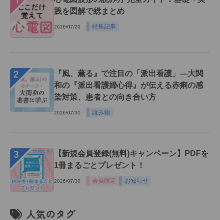
践を図解で総まとめ
特集記事
2026/07/29
２
『風、薫る』で注目の「派出看護」―大関
和の『派出看護婦心得』が伝える赤痢の感
染対策、患者との向き合い方
読み物
2026/07/30
３
【新規会員登録(無料)キャンペーン】PDFを
1冊まるごとプレゼント！
会員限定
お知らせ
2026/07/30
人気のタグ