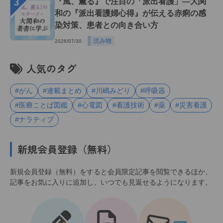
３
『風、薫る』で注目の「派出看護」―大関
和の『派出看護婦心得』が伝える赤痢の感
染対策、患者との向き合い方
読み物
2026/07/30
人気のタグ
#がん
#連載まとめ
#川嶋みどり
#呼吸器
#医療ことば図鑑
#心電図
#看護技術
#薬
#災害看護
#ナラティブ
新規会員登録（無料）
新規会員登録（無料）をすると会員限定記事を閲覧できるほか、
記事をお気に入りに追加し、いつでも見返せるようになります。