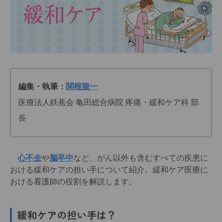
編集・執筆：
関根龍一
医療法人鉄蕉会 亀田総合病院 疼痛・緩和ケア科 部
長
心不全
や
脳卒中
など、がん以外も含むすべての疾患に
おける緩和ケアの担い手について紹介。緩和ケア医療に
おける看護師の役割を解説します。
緩和ケアの担い手は？