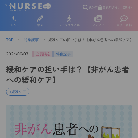
さがす
会員ログイン（無料）
トレンド
学ぶ
ライフスタイル
メディア
用語・資料
TOP
特集記事
緩和ケアの担い手は？【非がん患者への緩和ケア】
2024/06/03
会員限定
特集記事
緩和ケアの担い手は？【非がん患者
への緩和ケア】
#緩和ケア