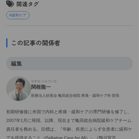
関連タグ
#緩和ケア
この記事の関係者
編集
せきね りゅういち
関根龍一
医療法人鉄蕉会 亀田総合病院 疼痛・緩和ケア科 部長
初期研修後に米国で内科と疼痛・緩和ケアの専門研修を修了し、
2007年1月に帰国。以降、現在まで亀田総合病院緩和ケアチーム
責任者を務める。目標は、『年齢、疾患によらず全患者に緩和ケ
アを提供すること（Palliative Care for All）』（鴨川宣言