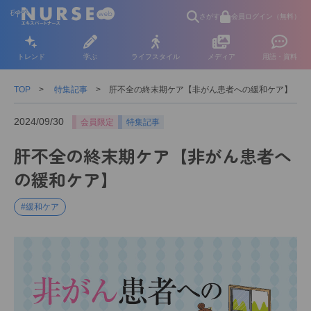
さがす
会員ログイン（無料）
トレンド
学ぶ
ライフスタイル
メディア
用語・資料
TOP
特集記事
肝不全の終末期ケア【非がん患者への緩和ケア】
2024/09/30
会員限定
特集記事
肝不全の終末期ケア【非がん患者へ
の緩和ケア】
#緩和ケア