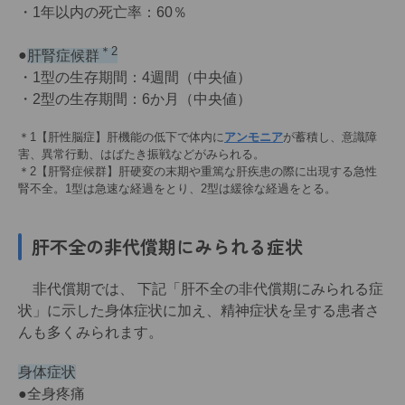
・1年以内の死亡率：60％
＊2
●
肝腎症候群
・1型の生存期間：4週間（中央値）
・2型の生存期間：6か月（中央値）
＊1【肝性脳症】肝機能の低下で体内に
アンモニア
が蓄積し、意識障
害、異常行動、はばたき振戦などがみられる。
＊2【肝腎症候群】肝硬変の末期や重篤な肝疾患の際に出現する急性
腎不全。1型は急速な経過をとり、2型は緩徐な経過をとる。
肝不全の非代償期にみられる症状
非代償期では、 下記「肝不全の非代償期にみられる症
状」に示した身体症状に加え、精神症状を呈する患者さ
んも多くみられます。
身体症状
●全身疼痛