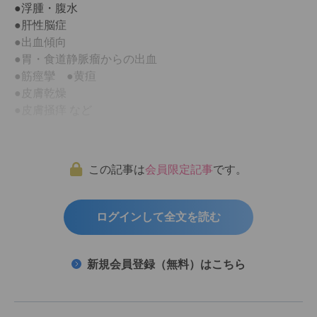
●浮腫・腹水
●肝性脳症
●出血傾向
●胃・食道静脈瘤からの出血
●筋痙攣 ●黄疸
●皮膚乾燥
●皮膚掻痒 など
この記事は
会員限定記事
です。
ログインして全文を読む
新規会員登録（無料）はこちら