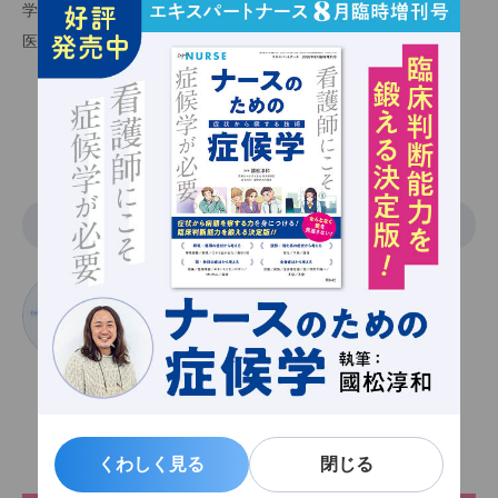
学会認定総合内科専門医、日本緩和医療学会認定緩和医療指導
医、日本プライマリ・ケア連合学会認定指導医。
関連記事一覧
イラスト
おかだけいこ
オカダケイコ
くわしく見る
くわしく見る
閉じる
閉じる