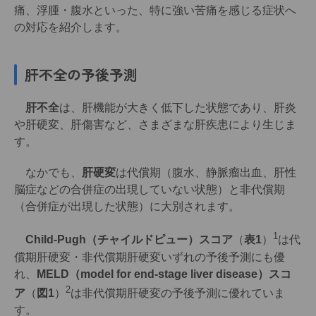
痛、浮腫・腹水といった、特に強い苦痛を感じる症状へ
の対応を紹介します。
肝不全の予後
予測
肝不全
は、肝機能が大きく低下した状態であり、肝炎
や肝硬変、肝傷害など、さまざまな肝疾患により生じま
す。
なかでも、
肝硬変
は代償期（腹水、静脈瘤出血、肝性
脳症などの合併症の出現していない状態）と非代償期
（合併症が出現した状態）に大別されます。
1
Child-Pugh（チャイルドピュー）スコア
（
表1
）
は代
償期肝硬変・非代償期肝硬変いずれの予後予測にも優
れ、
MELD（model for end-stage liver disease）スコ
2
ア
（
図1
）
は非代償期肝硬変の予後予測に優れていま
す。