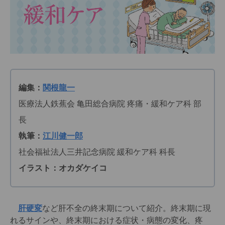
編集：
関根龍一
医療法人鉄蕉会 亀田総合病院 疼痛・緩和ケア科 部
長
執筆：
江川健一郎
社会福祉法人三井記念病院 緩和ケア科 科長
イラスト：オカダケイコ
肝硬変
など肝不全の終末期について紹介。終末期に現
れるサインや、終末期における症状・病態の変化、疼