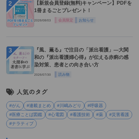
２
【新規会員登録(無料)キャンペーン】PDFを
1冊まるごとプレゼント！
会員限定
お知らせ
2026/08/03
３
『風、薫る』で注目の「派出看護」―大関
和の『派出看護婦心得』が伝える赤痢の感
染対策、患者との向き合い方
読み物
2026/07/30
人気のタグ
#がん
#連載まとめ
#川嶋みどり
#呼吸器
#医療ことば図鑑
#心電図
#看護技術
#薬
#災害看護
#ナラティブ