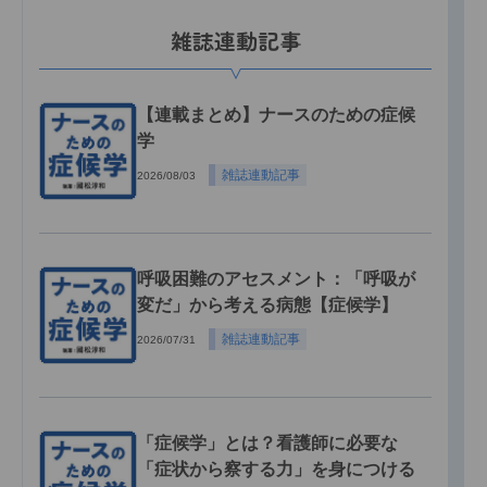
雑誌連動記事
【連載まとめ】ナースのための症候
学
雑誌連動記事
2026/08/03
呼吸困難のアセスメント：「呼吸が
変だ」から考える病態【症候学】
雑誌連動記事
2026/07/31
「症候学」とは？看護師に必要な
「症状から察する力」を身につける