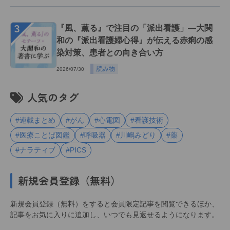
３
『風、薫る』で注目の「派出看護」―大関
和の『派出看護婦心得』が伝える赤痢の感
染対策、患者との向き合い方
読み物
2026/07/30
人気のタグ
#連載まとめ
#がん
#心電図
#看護技術
#医療ことば図鑑
#呼吸器
#川嶋みどり
#薬
#ナラティブ
#PICS
新規会員登録（無料）
新規会員登録（無料）をすると会員限定記事を閲覧できるほか、
記事をお気に入りに追加し、いつでも見返せるようになります。