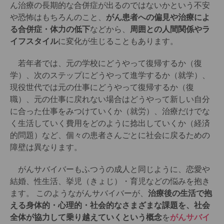
ん治療の長期的な合併症が出るのではないかという不安
や恐怖はもちろんのこと、
がん患者への偏見や治療によ
る合併症・体力の低下
などから、
周囲との人間関係やラ
イフスタイル
に変化が生じることもあります。
若年者では、元の学校にどうやって復帰するか（復
学）、次のステップにどうやって進学するか（就学）、
現役世代では元の仕事にどうやって復帰するか（復
職）、元の仕事に戻れない場合はどうやって新しい自分
に合った仕事をみつけていくか（就労）、治療だけでな
く生活していく費用をどのように捻出していくか（経済
的問題）など、個々の患者さんごとに社会に戻るための
障壁は異なります。
がんサバイバーもふつうの成人と同じように、恋愛や
結婚、性生活、挙児（きょじ）・育児などの悩みを抱き
ます。 このようながんサバイバーが、
治療後の生活で抱
える身体的・心理的・社会的なさまざまな課題を、社会
全体が協力して乗り越えていくという概念
を
がんサバイ