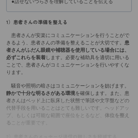
●話せないつらさを理解していることを伝える
1）患者さんの準備を整える
患者さんが安楽にコミュニケーションを行うことがで
きるよう、患者さんの準備を整えることが大切です。
患
者さんがふだん眼鏡や補聴器を使用している場合には、
必ずこれらを装着
します。必要な補助具を適切に用いる
ことで、患者さんがコミュニケーションを行いやすくな
ります。
騒音や照明の暗さはコミュニケーションを妨げます。
静かで十分な明るさがある環境
を確保します。また、患
者さんはベッド上に臥床した状態で筆談や文字盤などの
代替手段を用いることはとても難しいです。ヘッドアッ
プ、もしくは可能な範囲で座位をとるなど、
体位を整え
る
ことが重要です。
2）患者さんのメッセージ送信の難しさを軽減する