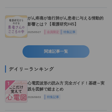
がん疼痛が進行肺がん患者に与える情動的
影響とは？【看護研究#45】
会員限定
特集記事
2025/05/27
関連記事一覧
デイリーランキング
１
心電図波形の読み方 完全ガイド！基礎～実
践を図解で総まとめ
特集記事
2026/08/03