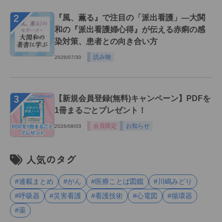
２
『風、薫る』で注目の「派出看護」―大関
和の『派出看護婦心得』が伝える赤痢の感
染対策、患者との向き合い方
読み物
2026/07/30
３
【新規会員登録(無料)キャンペーン】PDFを
1冊まるごとプレゼント！
会員限定
お知らせ
2026/08/03
人気のタグ
#連載まとめ
#がん
#医療ことば図鑑
#川嶋みどり
#呼吸器
#災害看護
#看護技術
#心電図
#循環器
#薬