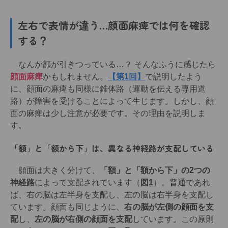
左右で表情が違う…顔面麻痺では何を確認
する？
なんか顔が引きつっている…？ そんなふうに感じたら
顔面麻痺
かもしれません。
【第1回】
で説明したよう
に、顔面の麻痺も同様に錐体路（運動を伝える専用道
路）が障害を受けることによって生じます。しかし、顔
面の麻痺は少し注意が必要です。その理由を説明しま
す。
「額」と「額から下」は、異なる神経路が支配している
顔面は大きく分けて、
「額」と「額から下」の2つの
神経路
によって支配されています（
図1
）。普通であれ
ば、右の脳は左半身を支配し、左の脳は右半身を支配し
ています。顔面も同じように、
右の脳が左側の顔面を支
配
し、
左の脳が右側の顔面を支配
しています。この原則