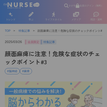
さがす
会員ログイン（無料）
トレンド
学ぶ
ライフスタイル
メディア
用語・資料
TOP
特集記事
顔面麻痺に注意！危険な症状のチェックポイント#3
2025/03/26
会員限定
特集記事
顔面麻痺に注意！危険な症状のチェ
ックポイント#3
#脳神経
#麻痺