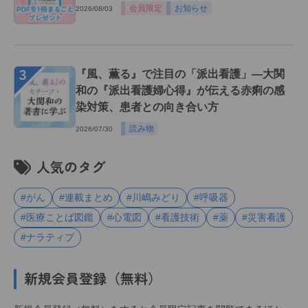
会員限定
お知らせ
2026/08/03
３
『風、薫る』で注目の「派出看護」―大関
和の『派出看護婦心得』が伝える赤痢の感
染対策、患者との向き合い方
読み物
2026/07/30
人気のタグ
#がん
#連載まとめ
#川嶋みどり
#呼吸器
#医療ことば図鑑
#心電図
#看護技術
#薬
#災害看護
#ナラティブ
新規会員登録（無料）