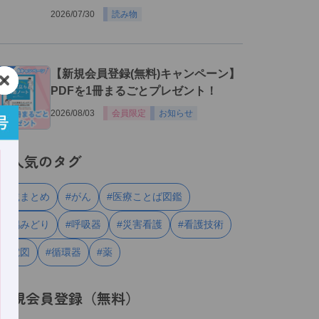
2026/07/30
読み物
３
【新規会員登録(無料)キャンペーン】
PDFを1冊まるごとプレゼント！
2026/08/03
会員限定
お知らせ
人気のタグ
#連載まとめ
#がん
#医療ことば図鑑
#川嶋みどり
#呼吸器
#災害看護
#看護技術
#心電図
#循環器
#薬
新規会員登録（無料）