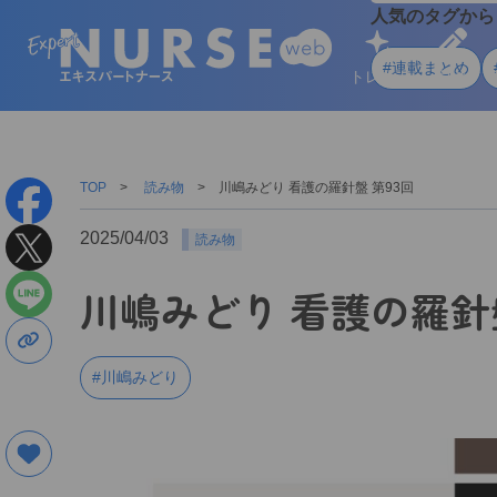
人気のタグから
#連載まとめ
トレンド
学ぶ
TOP
読み物
川嶋みどり 看護の羅針盤 第93回
2025/04/03
読み物
川嶋みどり 看護の羅針盤
#川嶋みどり