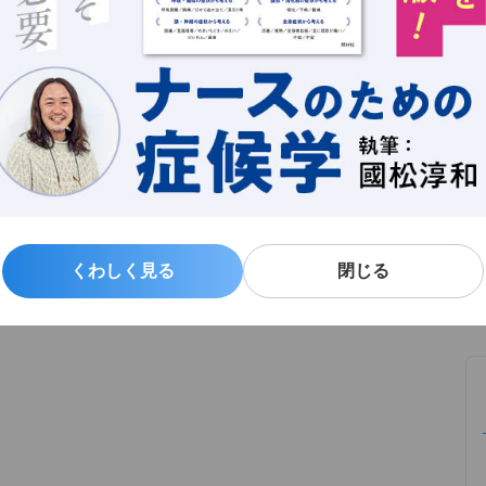
新
年若月賞、2007年ナイチンゲール記章受章。著作は
る
よ
記事一覧
くわしく見る
くわしく見る
閉じる
閉じる