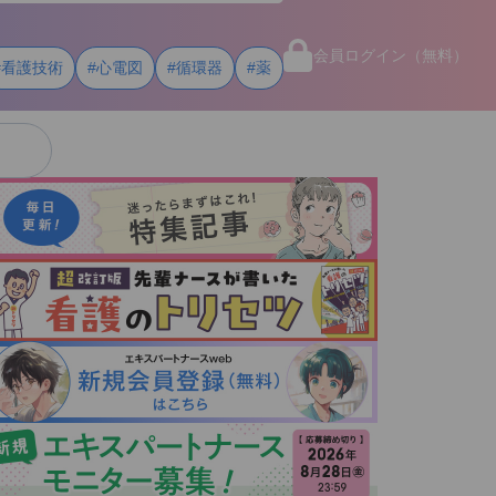
会員ログイン（無料）
#看護技術
#心電図
#循環器
#薬