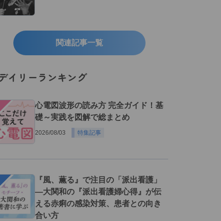
関連記事一覧
デイリーランキング
１
心電図波形の読み方 完全ガイド！基
礎～実践を図解で総まとめ
2026/08/03
特集記事
２
『風、薫る』で注目の「派出看護」
―大関和の『派出看護婦心得』が伝
える赤痢の感染対策、患者との向き
合い方